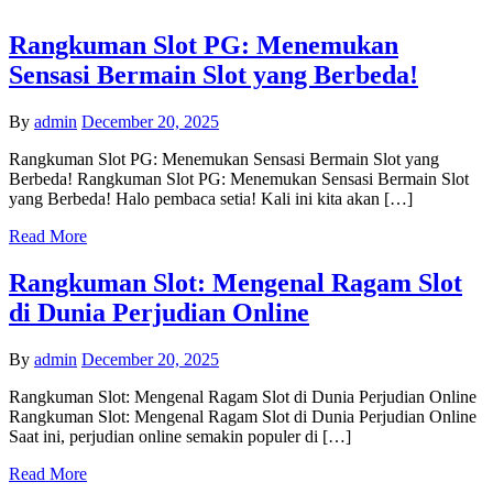
Rangkuman Slot PG: Menemukan
Sensasi Bermain Slot yang Berbeda!
Posted
By
admin
December 20, 2025
on
Rangkuman Slot PG: Menemukan Sensasi Bermain Slot yang
Berbeda! Rangkuman Slot PG: Menemukan Sensasi Bermain Slot
yang Berbeda! Halo pembaca setia! Kali ini kita akan […]
Rangkuman
Read More
Slot
PG:
Rangkuman Slot: Mengenal Ragam Slot
Menemukan
di Dunia Perjudian Online
Sensasi
Bermain
Slot
Posted
By
admin
December 20, 2025
yang
on
Berbeda!
Rangkuman Slot: Mengenal Ragam Slot di Dunia Perjudian Online
Rangkuman Slot: Mengenal Ragam Slot di Dunia Perjudian Online
Saat ini, perjudian online semakin populer di […]
Rangkuman
Read More
Slot: