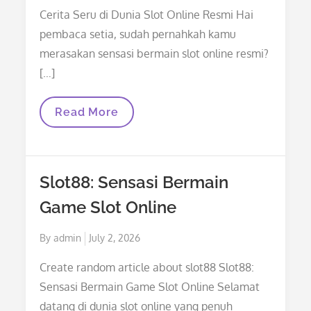
Cerita Seru di Dunia Slot Online Resmi Hai
pembaca setia, sudah pernahkah kamu
merasakan sensasi bermain slot online resmi?
[…]
Cerita
Read More
Seru
Di
Dunia
Slot
Online
Slot88: Sensasi Bermain
Resmi
Game Slot Online
Posted
By
admin
July 2, 2026
on
Create random article about slot88 Slot88:
Sensasi Bermain Game Slot Online Selamat
datang di dunia slot online yang penuh