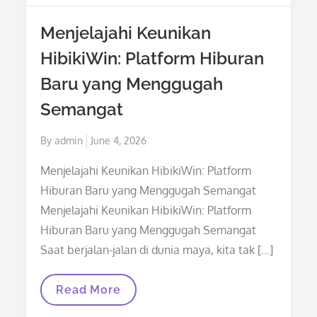
Fashion:
The
Menjelajahi Keunikan
Pleated
Poppy
HibikiWin: Platform Hiburan
Baru yang Menggugah
Semangat
Posted
By
admin
June 4, 2026
on
Menjelajahi Keunikan HibikiWin: Platform
Hiburan Baru yang Menggugah Semangat
Menjelajahi Keunikan HibikiWin: Platform
Hiburan Baru yang Menggugah Semangat
Saat berjalan-jalan di dunia maya, kita tak […]
Menjelajahi
Read More
Keunikan
HibikiWin: