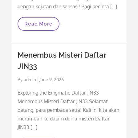
dengan kejutan dan sensasi! Bagi pecinta […]
Slot88:
Read More
Sensasi
Bermain
Game
Slot
Online
Menembus Misteri Daftar
JIN33
Posted
By
admin
June 9, 2026
on
Exploring the Enigmatic Daftar JIN33
Menembus Misteri Daftar JIN33 Selamat
datang, para pembaca setia! Kali ini kita akan
merambah ke dalam dunia misteri Daftar
JIN33 […]