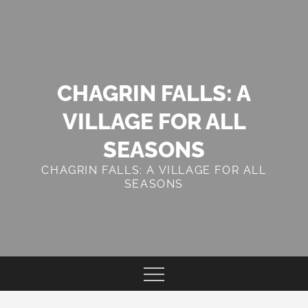
Skip
to
content
CHAGRIN FALLS: A
VILLAGE FOR ALL
SEASONS
CHAGRIN FALLS: A VILLAGE FOR ALL
SEASONS