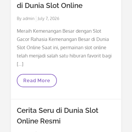
di Dunia Slot Online
Posted
By
admin
July 7, 2026
on
Meraih Kemenangan Besar dengan Slot
Gacor Rahasia Kemenangan Besar di Dunia
Slot Online Saat ini, permainan slot online
telah menjadi salah satu hiburan favorit bagi
[…]
Rahasia
Read More
Kemenangan
Besar
Di
Dunia
Slot
Cerita Seru di Dunia Slot
Online
Online Resmi