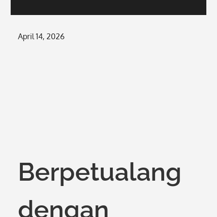
Posted
April 14, 2026
on
Berpetualang
dengan