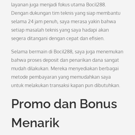
layanan juga menjadi fokus utama Bocil288.
Dengan dukungan tim teknis yang siap membantu
selama 24 jam penuh, saya merasa yakin bahwa
setiap masalah teknis yang saya hadapi akan
segera ditangani dengan cepat dan efisien.
Selama bermain di Bocil288, saya juga menemukan
bahwa proses deposit dan penarikan dana sangat
mudah dilakukan. Mereka menyediakan berbagai
metode pembayaran yang memudahkan saya
untuk melakukan transaksi kapan pun dibutuhkan.
Promo dan Bonus
Menarik