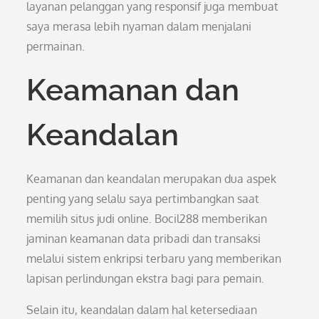
layanan pelanggan yang responsif juga membuat
saya merasa lebih nyaman dalam menjalani
permainan.
Keamanan dan
Keandalan
Keamanan dan keandalan merupakan dua aspek
penting yang selalu saya pertimbangkan saat
memilih situs judi online. Bocil288 memberikan
jaminan keamanan data pribadi dan transaksi
melalui sistem enkripsi terbaru yang memberikan
lapisan perlindungan ekstra bagi para pemain.
Selain itu, keandalan dalam hal ketersediaan