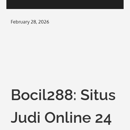
Posted
February 28, 2026
on
Bocil288: Situs
Judi Online 24