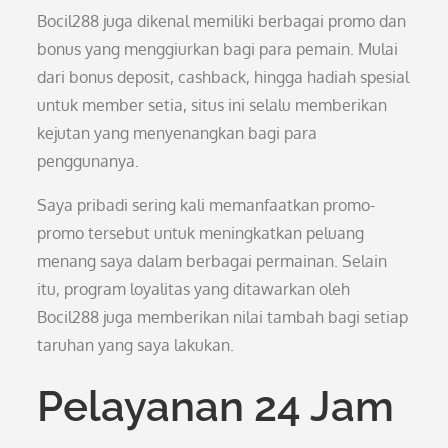
Bocil288 juga dikenal memiliki berbagai promo dan
bonus yang menggiurkan bagi para pemain. Mulai
dari bonus deposit, cashback, hingga hadiah spesial
untuk member setia, situs ini selalu memberikan
kejutan yang menyenangkan bagi para
penggunanya.
Saya pribadi sering kali memanfaatkan promo-
promo tersebut untuk meningkatkan peluang
menang saya dalam berbagai permainan. Selain
itu, program loyalitas yang ditawarkan oleh
Bocil288 juga memberikan nilai tambah bagi setiap
taruhan yang saya lakukan.
Pelayanan 24 Jam