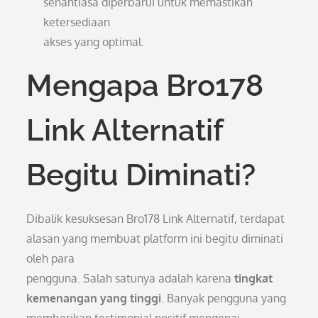
senantiasa diperbarui untuk memastikan
ketersediaan
akses yang optimal.
Mengapa Bro178
Link Alternatif
Begitu Diminati?
Dibalik kesuksesan Bro178 Link Alternatif, terdapat
alasan yang membuat platform ini begitu diminati
oleh para
pengguna. Salah satunya adalah karena
tingkat
kemenangan yang tinggi
. Banyak pengguna yang