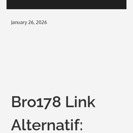
Posted
January 26, 2026
on
Bro178 Link
Alternatif: