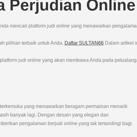
a Perjudian Online
 Anda mencari platform judi online yang menawarkan pengalam
 pilihan terbaik untuk Anda.
Daftar SULTAN66
Dalam artikel i
atform judi online yang akan membawa Anda pada petualang
ne terkemuka yang menawarkan beragam permainan menarik
an masih banyak lagi. Dengan desain yang elegan dan
ikan pengalaman berjudi online yang tak tertandingi bagi