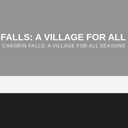
FALLS: A VILLAGE FOR AL
CHAGRIN FALLS: A VILLAGE FOR ALL SEASONS