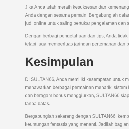
Jika Anda telah meraih kesuksesan dan kemenanga
Anda dengan sesama pemain. Bergabunglah dalam 
judi online untuk saling bertukar pengalaman dan s
Dengan berbagi pengetahuan dan tips, Anda tida
tetapi juga memperluas jaringan pertemanan dan p
Kesimpulan
Di SULTAN66, Anda memiliki kesempatan untuk men
menawarkan berbagai permainan menarik, sistem k
dan beragam bonus menggiurkan, SULTAN66 sia
tanpa batas.
Bergabunglah sekarang dengan SULTAN66, kembang
keuntungan fantastis yang menanti. Jadilah bagi