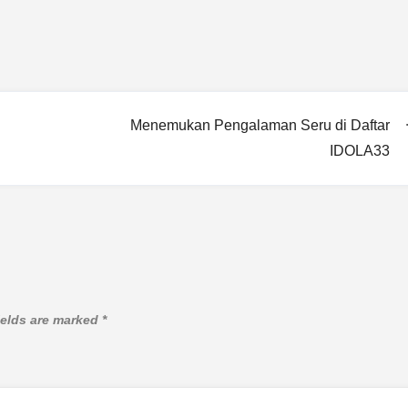
Menemukan Pengalaman Seru di Daftar
IDOLA33
ields are marked
*