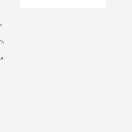
an
ni,
an