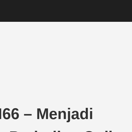
66 – Menjadi