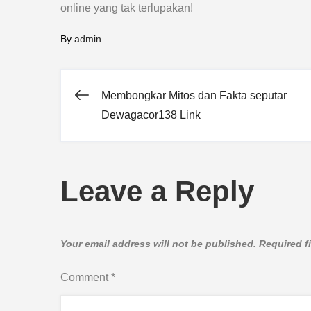
online yang tak terlupakan!
By
admin
Membongkar Mitos dan Fakta seputar
Post
Dewagacor138 Link
navigation
Leave a Reply
Your email address will not be published.
Required f
Comment
*