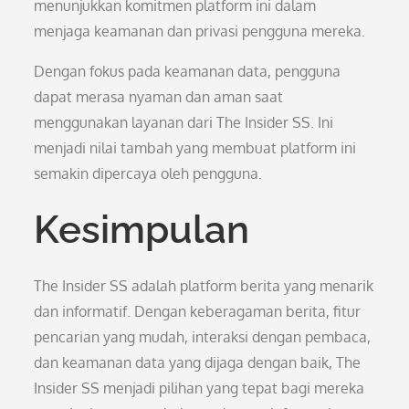
menunjukkan komitmen platform ini dalam
menjaga keamanan dan privasi pengguna mereka.
Dengan fokus pada keamanan data, pengguna
dapat merasa nyaman dan aman saat
menggunakan layanan dari The Insider SS. Ini
menjadi nilai tambah yang membuat platform ini
semakin dipercaya oleh pengguna.
Kesimpulan
The Insider SS adalah platform berita yang menarik
dan informatif. Dengan keberagaman berita, fitur
pencarian yang mudah, interaksi dengan pembaca,
dan keamanan data yang dijaga dengan baik, The
Insider SS menjadi pilihan yang tepat bagi mereka