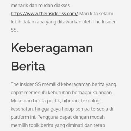
menarik dan mudah diakses.
https://www.theinsider-ss.com/
Mari kita selami
lebih dalam apa yang ditawarkan oleh The Insider
SS.
Keberagaman
Berita
The Insider SS memiliki keberagaman berita yang
dapat memenuhi kebutuhan berbagai kalangan.
Mulai dari berita politik, hiburan, teknologi,
kesehatan, hingga gaya hidup, semua tersedia di
platform ini. Pengguna dapat dengan mudah
memilih topik berita yang diminati dan tetap