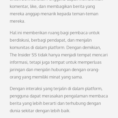
komentar, like, dan membagikan berita yang
mereka anggap menarik kepada teman-teman
mereka.
Hal ini memberikan ruang bagi pembaca untuk
berdiskusi, berbagi pendapat, dan menjalin
komunitas di dalam platform. Dengan demikian,
The Insider SS tidak hanya menjadi tempat mencari
informasi, tetapi juga tempat untuk memperluas
jaringan dan menjalin hubungan dengan orang-
orang yang memiliki minat yang sama.
Dengan interaksi yang terjalin di dalam platform,
pengguna dapat merasakan pengalaman membaca
berita yang lebih berarti dan terhubung dengan
dunia sekitar dengan lebih baik.