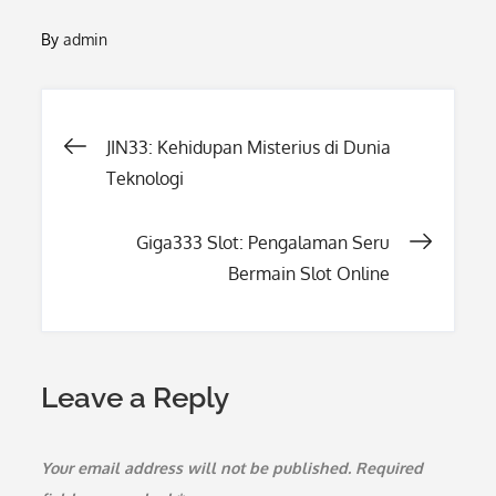
By
admin
Post
JIN33: Kehidupan Misterius di Dunia
Teknologi
navigation
Giga333 Slot: Pengalaman Seru
Bermain Slot Online
Leave a Reply
Your email address will not be published.
Required