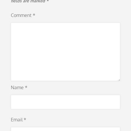
fields are marked
*
Comment
*
Name
*
Email
*