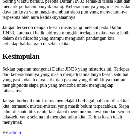
Seiring waktu berlalu, pesona Daftar JIN33 semakin terasa kuat dan
menarik perhatian banyak orang. Keberadaannya yang misterius dan
daya tariknya yang magis membuat siapa pun yang menyelaminya
terpesona oleh aura ketidaknyataannya.
Jangan terkecoh dengan kesan mistis yang melekat pada Daftar
JIN33, karena di balik tabirnya mungkin terdapat makna yang lebih
dalam dan filosofis yang mampu mengubah pandangan kita
terhadap hal-hal gaib di sekitar kita.
Kesimpulan
Sekian paparan mengenai Daftar JIN33 yang misterius ini. Terlepas
dari keberadaannya yang masih menjadi tanda tanya besar, satu hal
yang pasti adalah daya tarik dan pesona yang dimilikinya mampu
menghipnotis siapa pun yang mencoba untuk mengungkap
rahasianya.
Jangan berhenti untuk terus menjelajahi berbagai hal baru di sekitar
kita, termasuk misteri-misteri yang masih belum terpecahkan. Siapa
tahu, di suatu titik nanti, kita dapat menemukan jawaban dari semua
teka-teki yang selama ini menghantuiku kita. Terima kasih telah
menyimak!
By
admin