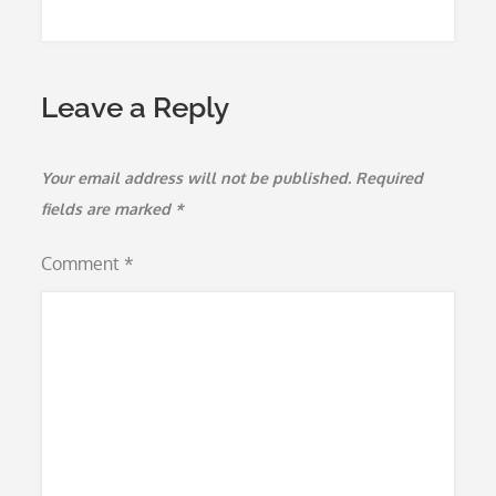
Leave a Reply
Your email address will not be published.
Required
fields are marked
*
Comment
*