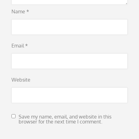
Name
*
Email
*
Website
Save my name, email, and website in this
browser for the next time I comment.