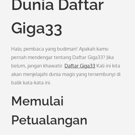
Dunia Daftar
Giga33
Halo, pembaca yang budiman! Apakah kamu
pernah mendengar tentang Daftar Giga33? Jika
belum, jangan khawatir.
Daftar Giga33
Kali ini kita
akan menjelajahi dunia magis yang tersembunyi di
balik kata-kata ini.
Memulai
Petualangan