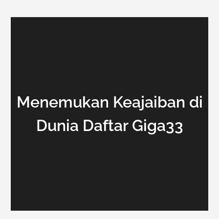
Menemukan Keajaiban di
Dunia Daftar Giga33