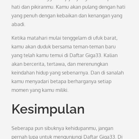
hati dan pikiranmu. Kamu akan pulang dengan hati
yang penuh dengan kebaikan dan kenangan yang
abadi.
Ketika matahari mulai tenggelam di ufuk barat,
kamu akan duduk bersama teman-teman baru
yang telah kamu temui di Daftar Giga33. Kalian
akan bercerita, tertawa, dan merenungkan
keindahan hidup yang sebenarnya. Dan di sanalah
kamu menyadari betapa berharganya setiap
momen yang kamu miliki.
Kesimpulan
Seberapa pun sibuknya kehidupanmu, jangan
pernah lupa untuk mengunjungi Daftar Giga33. Di