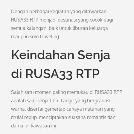
Dengan berbagai kegiatan yang ditawarkan,
RUSA33 RTP menjadi destinasi yang cocok bagi
semua kalangan, baik untuk liburan keluarga
maupun solo traveling.
Keindahan Senja
di RUSA33 RTP
Salah satu momen paling memukau di RUSA33 RTP
adalah saat senja tiba. Langit yang bergradasi
warna, disertai gemerlap cahaya matahari yang
mulai redup, menciptakan suasana romantis dan
damai di kawasan ini.