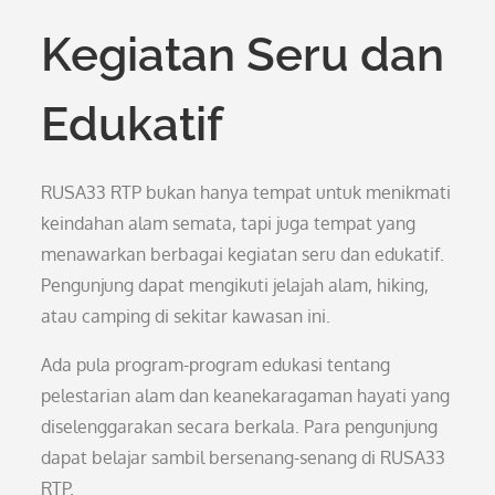
Kegiatan Seru dan
Edukatif
RUSA33 RTP bukan hanya tempat untuk menikmati
keindahan alam semata, tapi juga tempat yang
menawarkan berbagai kegiatan seru dan edukatif.
Pengunjung dapat mengikuti jelajah alam, hiking,
atau camping di sekitar kawasan ini.
Ada pula program-program edukasi tentang
pelestarian alam dan keanekaragaman hayati yang
diselenggarakan secara berkala. Para pengunjung
dapat belajar sambil bersenang-senang di RUSA33
RTP.