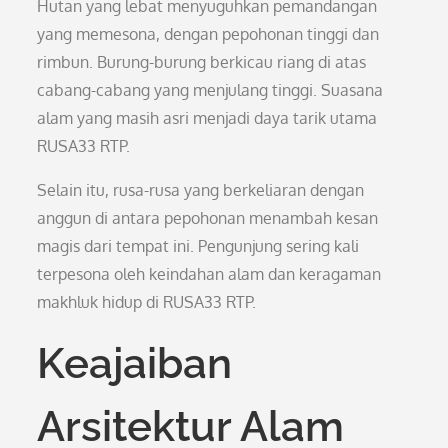
Hutan yang lebat menyuguhkan pemandangan
yang memesona, dengan pepohonan tinggi dan
rimbun. Burung-burung berkicau riang di atas
cabang-cabang yang menjulang tinggi. Suasana
alam yang masih asri menjadi daya tarik utama
RUSA33 RTP.
Selain itu, rusa-rusa yang berkeliaran dengan
anggun di antara pepohonan menambah kesan
magis dari tempat ini. Pengunjung sering kali
terpesona oleh keindahan alam dan keragaman
makhluk hidup di RUSA33 RTP.
Keajaiban
Arsitektur Alam