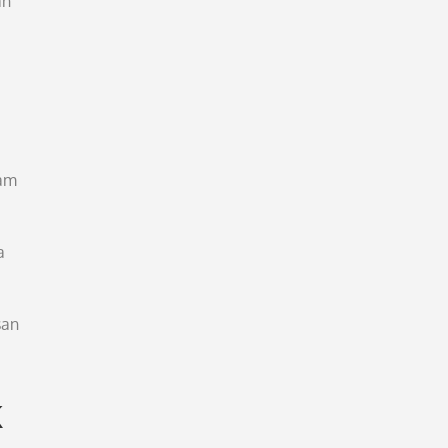
an
ram
a
san
k