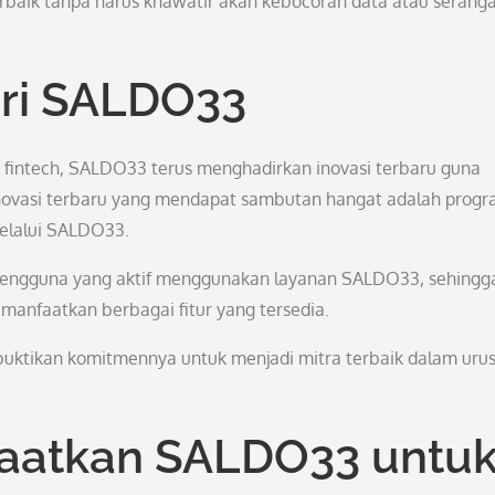
aik tanpa harus khawatir akan kebocoran data atau serang
ari SALDO33
a fintech, SALDO33 terus menghadirkan inovasi terbaru guna
ovasi terbaru yang mendapat sambutan hangat adalah prog
melalui SALDO33.
 pengguna yang aktif menggunakan layanan SALDO33, sehingg
anfaatkan berbagai fitur yang tersedia.
ktikan komitmennya untuk menjadi mitra terbaik dalam uru
aatkan SALDO33 untu