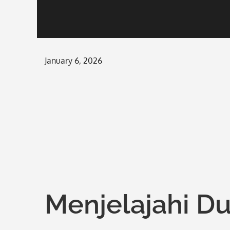
Posted
January 6, 2026
on
Menjelajahi D