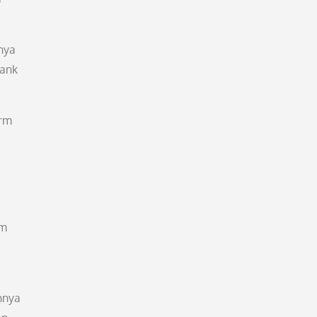
nya
bank
orm
em
nnya