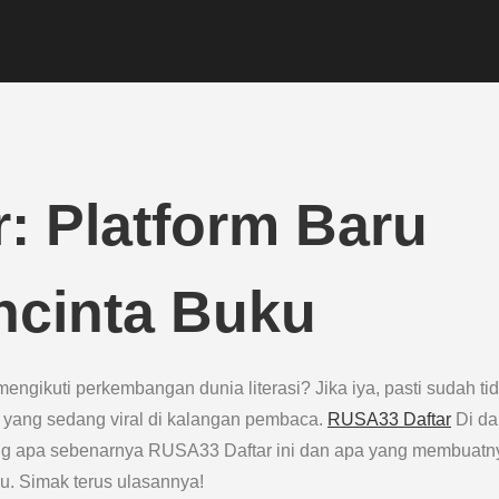
: Platform Baru
ncinta Buku
gikuti perkembangan dunia literasi? Jika iya, pasti sudah ti
u yang sedang viral di kalangan pembaca.
RUSA33 Daftar
Di da
ntang apa sebenarnya RUSA33 Daftar ini dan apa yang membuatn
u. Simak terus ulasannya!