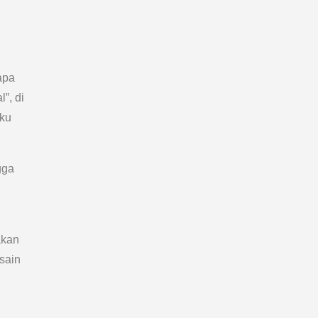
apa
”, di
uku
gga
akan
sain