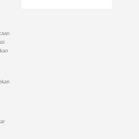
caan
si
ikan
nekan
tar