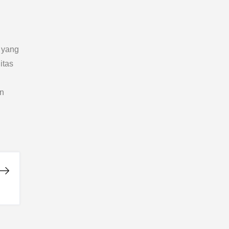
 yang
itas
n