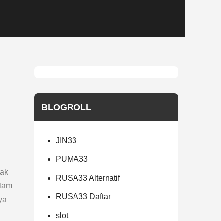
BLOGROLL
JIN33
PUMA33
dak
RUSA33 Alternatif
lam
RUSA33 Daftar
ya
slot