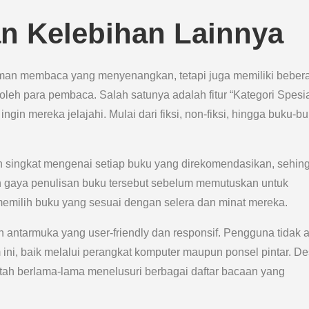
an Kelebihan Lainnya
an membaca yang menyenangkan, tetapi juga memiliki beber
leh para pembaca. Salah satunya adalah fitur “Kategori Spesial
in mereka jelajahi. Mulai dari fiksi, non-fiksi, hingga buku-b
n singkat mengenai setiap buku yang direkomendasikan, sehin
n gaya penulisan buku tersebut sebelum memutuskan untuk
milih buku yang sesuai dengan selera dan minat mereka.
n antarmuka yang user-friendly dan responsif. Pengguna tidak 
ni, baik melalui perangkat komputer maupun ponsel pintar. De
h berlama-lama menelusuri berbagai daftar bacaan yang