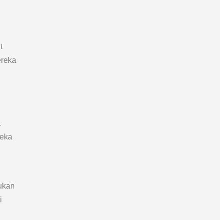
t
ereka
a
reka
ukan
i