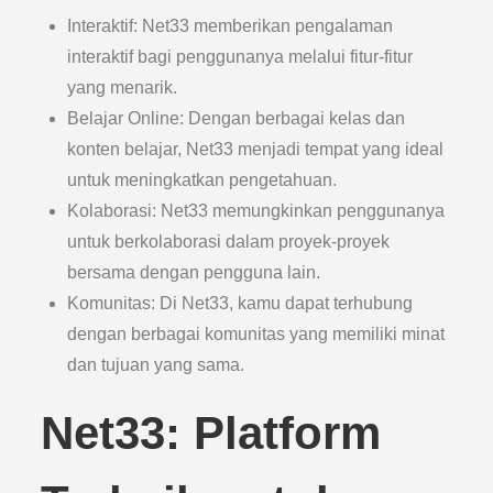
Interaktif: Net33 memberikan pengalaman
interaktif bagi penggunanya melalui fitur-fitur
yang menarik.
Belajar Online: Dengan berbagai kelas dan
konten belajar, Net33 menjadi tempat yang ideal
untuk meningkatkan pengetahuan.
Kolaborasi: Net33 memungkinkan penggunanya
untuk berkolaborasi dalam proyek-proyek
bersama dengan pengguna lain.
Komunitas: Di Net33, kamu dapat terhubung
dengan berbagai komunitas yang memiliki minat
dan tujuan yang sama.
Net33: Platform