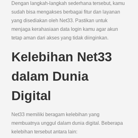
Dengan langkah-langkah sederhana tersebut, kamu
sudah bisa mengakses berbagai fitur dan layanan
yang disediakan oleh Net33. Pastikan untuk
menjaga kerahasiaan data login kamu agar akun
tetap aman dari akses yang tidak diinginkan.
Kelebihan Net33
dalam Dunia
Digital
Net33 memiliki beragam kelebihan yang
membuatnya unggul dalam dunia digital. Beberapa
kelebihan tersebut antara lain: