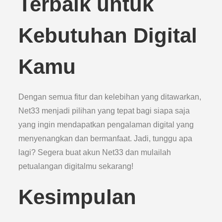
Terbaik untuk
Kebutuhan Digital
Kamu
Dengan semua fitur dan kelebihan yang ditawarkan,
Net33 menjadi pilihan yang tepat bagi siapa saja
yang ingin mendapatkan pengalaman digital yang
menyenangkan dan bermanfaat. Jadi, tunggu apa
lagi? Segera buat akun Net33 dan mulailah
petualangan digitalmu sekarang!
Kesimpulan