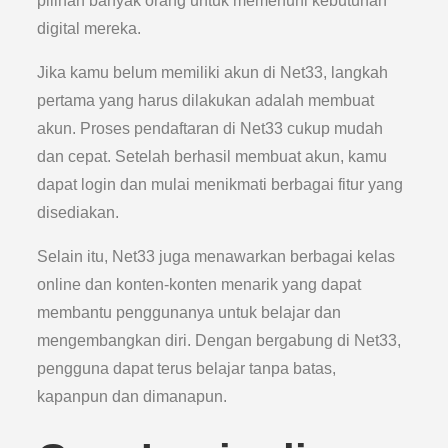
pilihan banyak orang untuk memenuhi kebutuhan
digital mereka.
Jika kamu belum memiliki akun di Net33, langkah
pertama yang harus dilakukan adalah membuat
akun. Proses pendaftaran di Net33 cukup mudah
dan cepat. Setelah berhasil membuat akun, kamu
dapat login dan mulai menikmati berbagai fitur yang
disediakan.
Selain itu, Net33 juga menawarkan berbagai kelas
online dan konten-konten menarik yang dapat
membantu penggunanya untuk belajar dan
mengembangkan diri. Dengan bergabung di Net33,
pengguna dapat terus belajar tanpa batas,
kapanpun dan dimanapun.