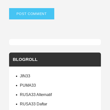
BLOGROLL
JIN33
PUMA33
RUSA33 Alternatif
RUSA33 Daftar