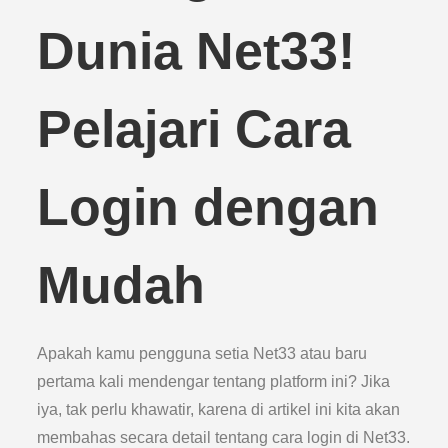
Dunia Net33!
Pelajari Cara
Login dengan
Mudah
Apakah kamu pengguna setia Net33 atau baru
pertama kali mendengar tentang platform ini? Jika
iya, tak perlu khawatir, karena di artikel ini kita akan
membahas secara detail tentang cara login di Net33.