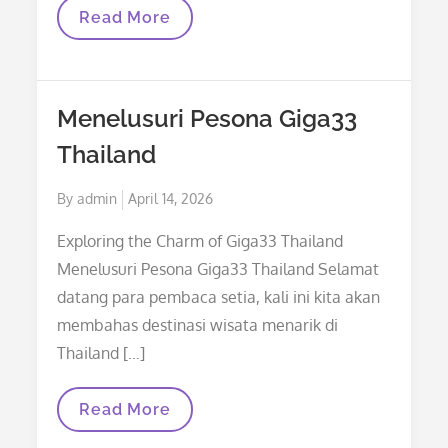
Perjalanan
Read More
Seru
Menuju
Website
Cibem2025.com/comite
Menelusuri Pesona Giga33
Thailand
Posted
By
admin
April 14, 2026
on
Exploring the Charm of Giga33 Thailand
Menelusuri Pesona Giga33 Thailand Selamat
datang para pembaca setia, kali ini kita akan
membahas destinasi wisata menarik di
Thailand […]
Menelusuri
Read More
Pesona
Giga33