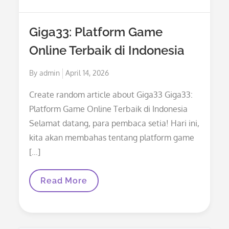
Thailand
Giga33: Platform Game
Online Terbaik di Indonesia
Posted
By
admin
April 14, 2026
on
Create random article about Giga33 Giga33:
Platform Game Online Terbaik di Indonesia
Selamat datang, para pembaca setia! Hari ini,
kita akan membahas tentang platform game
[…]
Giga33:
Read More
Platform
Game
Online
Terbaik
Di