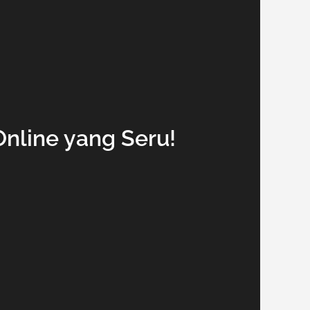
nline yang Seru!