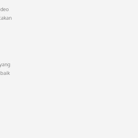
ideo
ptakan
 yang
baik