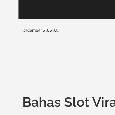
Posted
December 20, 2025
on
Bahas Slot Vir