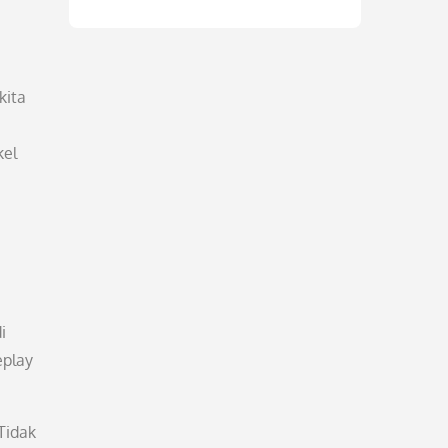
!
kita
kel
i
eplay
Tidak