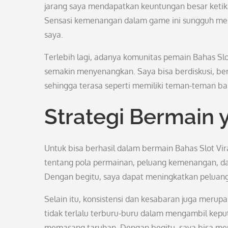
jarang saya mendapatkan keuntungan besar ketik
Sensasi kemenangan dalam game ini sungguh me
saya.
Terlebih lagi, adanya komunitas pemain Bahas S
semakin menyenangkan. Saya bisa berdiskusi, ber
sehingga terasa seperti memiliki teman-teman ba
Strategi Bermain y
Untuk bisa berhasil dalam bermain Bahas Slot Vir
tentang pola permainan, peluang kemenangan, dan
Dengan begitu, saya dapat meningkatkan peluan
Selain itu, konsistensi dan kesabaran juga meru
tidak terlalu terburu-buru dalam mengambil kepu
memasang taruhan. Dengan begitu, saya bisa me