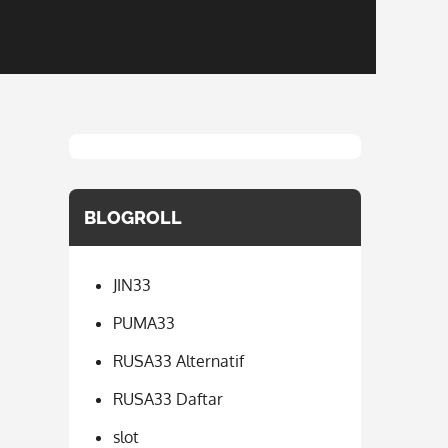
BLOGROLL
JIN33
PUMA33
RUSA33 Alternatif
RUSA33 Daftar
slot