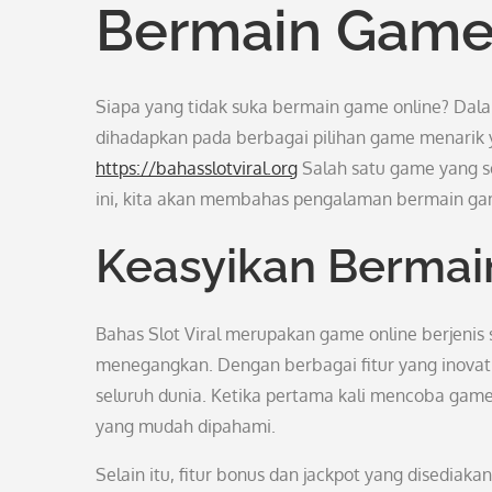
Bermain Game 
Siapa yang tidak suka bermain game online? Dala
dihadapkan pada berbagai pilihan game menarik 
https://bahasslotviral.org
Salah satu game yang se
ini, kita akan membahas pengalaman bermain gam
Keasyikan Bermain
Bahas Slot Viral merupakan game online berjeni
menegangkan. Dengan berbagai fitur yang inovati
seluruh dunia. Ketika pertama kali mencoba game 
yang mudah dipahami.
Selain itu, fitur bonus dan jackpot yang disedia