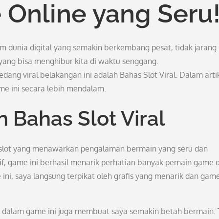
Online yang Seru
m dunia digital yang semakin berkembang pesat, tidak jarang 
yang bisa menghibur kita di waktu senggang.
dang viral belakangan ini adalah Bahas Slot Viral. Dalam arti
e ini secara lebih mendalam.
 Bahas Slot Viral
s slot yang menawarkan pengalaman bermain yang seru dan
f, game ini berhasil menarik perhatian banyak pemain game d
ini, saya langsung terpikat oleh grafis yang menarik dan gam
kan dalam game ini juga membuat saya semakin betah bermain. 