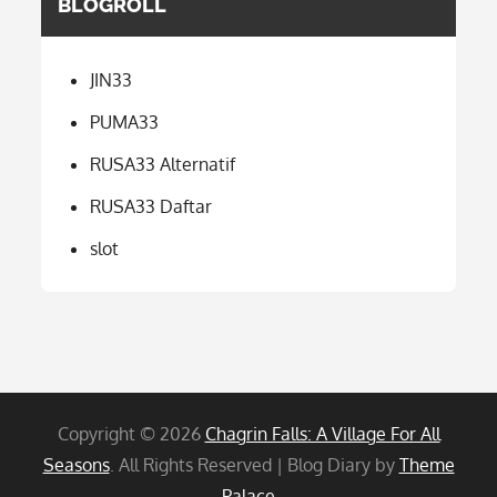
BLOGROLL
JIN33
PUMA33
RUSA33 Alternatif
RUSA33 Daftar
slot
Copyright © 2026
Chagrin Falls: A Village For All
Seasons
. All Rights Reserved | Blog Diary by
Theme
Palace