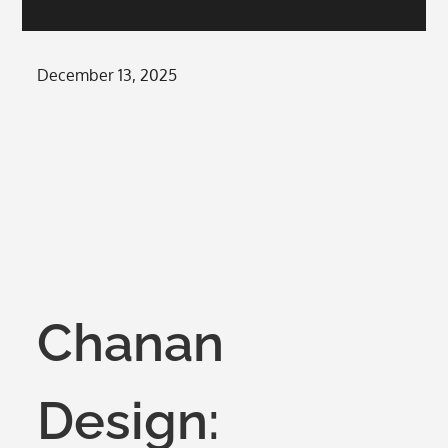
Posted
December 13, 2025
on
Chanan
Design: