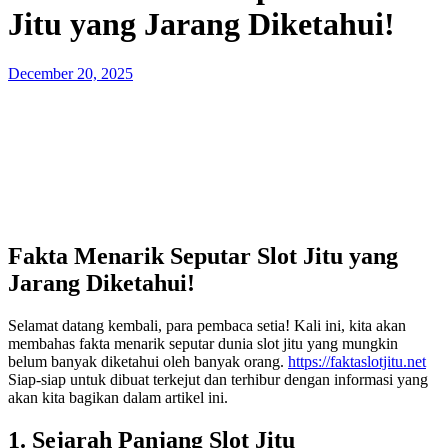
Jitu yang Jarang Diketahui!
Posted
December 20, 2025
on
Fakta Menarik Seputar Slot Jitu yang
Jarang Diketahui!
Selamat datang kembali, para pembaca setia! Kali ini, kita akan
membahas fakta menarik seputar dunia slot jitu yang mungkin
belum banyak diketahui oleh banyak orang.
https://faktaslotjitu.net
Siap-siap untuk dibuat terkejut dan terhibur dengan informasi yang
akan kita bagikan dalam artikel ini.
1. Sejarah Panjang Slot Jitu