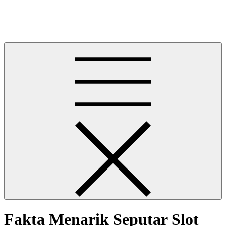
Skip
Chagrin Falls: A Village For All Seasons
to
Chagrin Falls: A Village For All Seasons
content
Fakta Menarik Seputar Slot