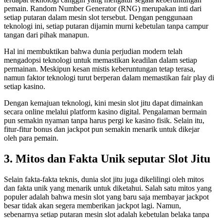
pemain. Random Number Generator (RNG) merupakan inti dari
setiap putaran dalam mesin slot tersebut. Dengan penggunaan
teknologi ini, setiap putaran dijamin murni kebetulan tanpa campur
tangan dari pihak manapun.
Hal ini membuktikan bahwa dunia perjudian modern telah
mengadopsi teknologi untuk memastikan keadilan dalam setiap
permainan. Meskipun kesan mistis keberuntungan tetap terasa,
namun faktor teknologi turut berperan dalam memastikan fair play di
setiap kasino.
Dengan kemajuan teknologi, kini mesin slot jitu dapat dimainkan
secara online melalui platform kasino digital. Pengalaman bermain
pun semakin nyaman tanpa harus pergi ke kasino fisik. Selain itu,
fitur-fitur bonus dan jackpot pun semakin menarik untuk dikejar
oleh para pemain.
3. Mitos dan Fakta Unik seputar Slot Jitu
Selain fakta-fakta teknis, dunia slot jitu juga dikelilingi oleh mitos
dan fakta unik yang menarik untuk diketahui. Salah satu mitos yang
populer adalah bahwa mesin slot yang baru saja membayar jackpot
besar tidak akan segera memberikan jackpot lagi. Namun,
sebenarnya setiap putaran mesin slot adalah kebetulan belaka tanpa