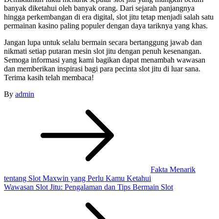
banyak diketahui oleh banyak orang. Dari sejarah panjangnya
hingga perkembangan di era digital, slot jitu tetap menjadi salah satu
permainan kasino paling populer dengan daya tariknya yang khas.
Jangan lupa untuk selalu bermain secara bertanggung jawab dan
nikmati setiap putaran mesin slot jitu dengan penuh kesenangan.
Semoga informasi yang kami bagikan dapat menambah wawasan
dan memberikan inspirasi bagi para pecinta slot jitu di luar sana.
Terima kasih telah membaca!
By
admin
Post
navigation
Fakta Menarik
tentang Slot Maxwin yang Perlu Kamu Ketahui
Wawasan Slot Jitu: Pengalaman dan Tips Bermain Slot