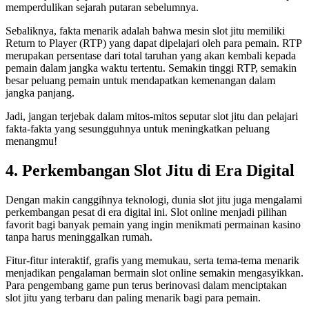
memperdulikan sejarah putaran sebelumnya.
Sebaliknya, fakta menarik adalah bahwa mesin slot jitu memiliki
Return to Player (RTP) yang dapat dipelajari oleh para pemain. RTP
merupakan persentase dari total taruhan yang akan kembali kepada
pemain dalam jangka waktu tertentu. Semakin tinggi RTP, semakin
besar peluang pemain untuk mendapatkan kemenangan dalam
jangka panjang.
Jadi, jangan terjebak dalam mitos-mitos seputar slot jitu dan pelajari
fakta-fakta yang sesungguhnya untuk meningkatkan peluang
menangmu!
4. Perkembangan Slot Jitu di Era Digital
Dengan makin canggihnya teknologi, dunia slot jitu juga mengalami
perkembangan pesat di era digital ini. Slot online menjadi pilihan
favorit bagi banyak pemain yang ingin menikmati permainan kasino
tanpa harus meninggalkan rumah.
Fitur-fitur interaktif, grafis yang memukau, serta tema-tema menarik
menjadikan pengalaman bermain slot online semakin mengasyikkan.
Para pengembang game pun terus berinovasi dalam menciptakan
slot jitu yang terbaru dan paling menarik bagi para pemain.