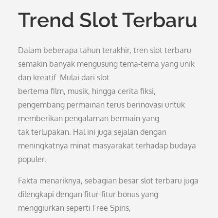
Trend Slot Terbaru
Dalam beberapa tahun terakhir, tren slot terbaru
semakin banyak mengusung tema-tema yang unik
dan kreatif. Mulai dari slot
bertema film, musik, hingga cerita fiksi,
pengembang permainan terus berinovasi untuk
memberikan pengalaman bermain yang
tak terlupakan. Hal ini juga sejalan dengan
meningkatnya minat masyarakat terhadap budaya
populer.
Fakta menariknya, sebagian besar slot terbaru juga
dilengkapi dengan fitur-fitur bonus yang
menggiurkan seperti Free Spins,