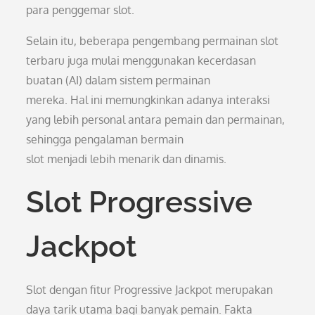
para penggemar slot.
Selain itu, beberapa pengembang permainan slot
terbaru juga mulai menggunakan kecerdasan
buatan (AI) dalam sistem permainan
mereka. Hal ini memungkinkan adanya interaksi
yang lebih personal antara pemain dan permainan,
sehingga pengalaman bermain
slot menjadi lebih menarik dan dinamis.
Slot Progressive
Jackpot
Slot dengan fitur Progressive Jackpot merupakan
daya tarik utama bagi banyak pemain. Fakta