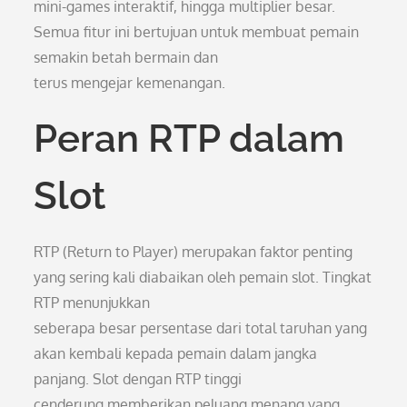
mini-games interaktif, hingga multiplier besar.
Semua fitur ini bertujuan untuk membuat pemain
semakin betah bermain dan
terus mengejar kemenangan.
Peran RTP dalam
Slot
RTP (Return to Player) merupakan faktor penting
yang sering kali diabaikan oleh pemain slot. Tingkat
RTP menunjukkan
seberapa besar persentase dari total taruhan yang
akan kembali kepada pemain dalam jangka
panjang. Slot dengan RTP tinggi
cenderung memberikan peluang menang yang