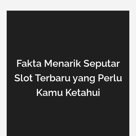
Fakta Menarik Seputar
Slot Terbaru yang Perlu
Kamu Ketahui