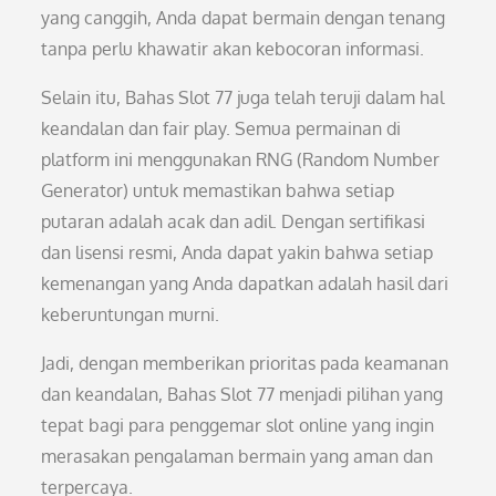
yang canggih, Anda dapat bermain dengan tenang
tanpa perlu khawatir akan kebocoran informasi.
Selain itu, Bahas Slot 77 juga telah teruji dalam hal
keandalan dan fair play. Semua permainan di
platform ini menggunakan RNG (Random Number
Generator) untuk memastikan bahwa setiap
putaran adalah acak dan adil. Dengan sertifikasi
dan lisensi resmi, Anda dapat yakin bahwa setiap
kemenangan yang Anda dapatkan adalah hasil dari
keberuntungan murni.
Jadi, dengan memberikan prioritas pada keamanan
dan keandalan, Bahas Slot 77 menjadi pilihan yang
tepat bagi para penggemar slot online yang ingin
merasakan pengalaman bermain yang aman dan
terpercaya.