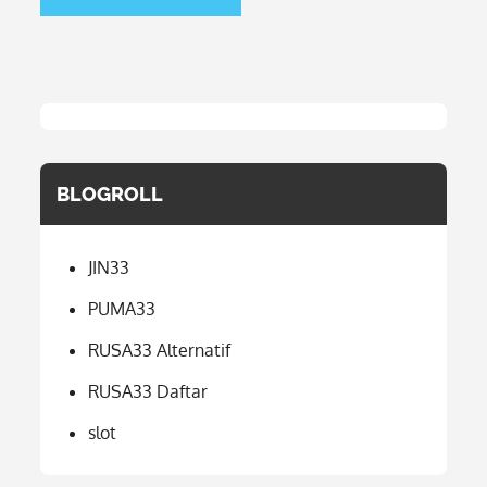
BLOGROLL
JIN33
PUMA33
RUSA33 Alternatif
RUSA33 Daftar
slot