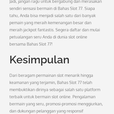
Jadi, jangan ragu untuk bergabung dan merasakan
sendiri sensasi bermain di Bahas Slot 77. Siapa
tahu, Anda bisa menjadi salah satu dari banyak
pemain yang meraih kemenangan besar dan
meraih jackpot fantastis. Segera daftar dan mulai
petualangan seru Anda di dunia slot online
bersama Bahas Slot 77!
Kesimpulan
Dari beragam permainan slot menarik hingga
keamanan yang terjamin, Bahas Slot 77 telah
membuktikan dirinya sebagai salah satu platform
terbaik untuk bermain slot online. Pengalaman
bermain yang seru, promosi-promosi menggiurkan,
dan dukungan pelanggan yang responsif