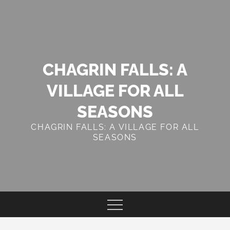
Skip
to
content
CHAGRIN FALLS: A
VILLAGE FOR ALL
SEASONS
CHAGRIN FALLS: A VILLAGE FOR ALL
SEASONS