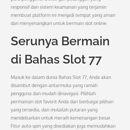
responsif dan sistem keamanan yang terjamin
membuat platform ini menjadi tempat yang aman
dan menyenangkan untuk bermain slot online.
Serunya Bermain
di Bahas Slot 77
Masuk ke dalam dunia Bahas Slot 77, Anda akan
disambut dengan antarmuka yang ramah
pengguna dan mudah dinavigasi. Pilihlah
permainan slot favorit Anda dari berbagai pilihan
yang tersedia, dan mulailah putaran yang
mendebarkan untuk meraih kemenangan besar.
Fitur auto-spin yang disediakan juga memudahkan