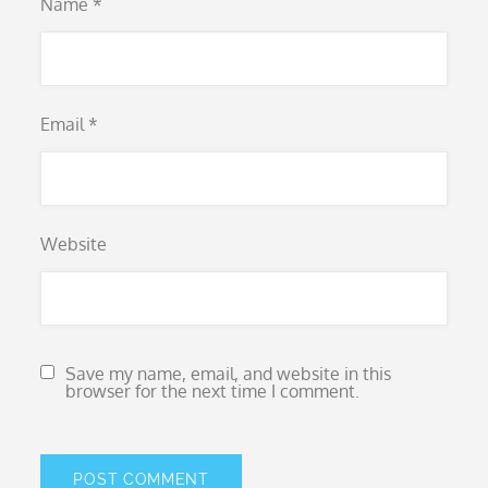
Name
*
Email
*
Website
Save my name, email, and website in this
browser for the next time I comment.