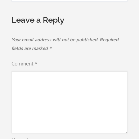
Leave a Reply
Your email address will not be published.
Required
fields are marked
*
Comment
*