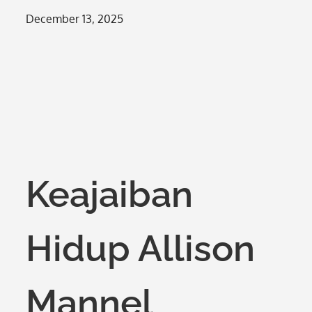
Posted
December 13, 2025
on
Keajaiban
Hidup Allison
Mannel