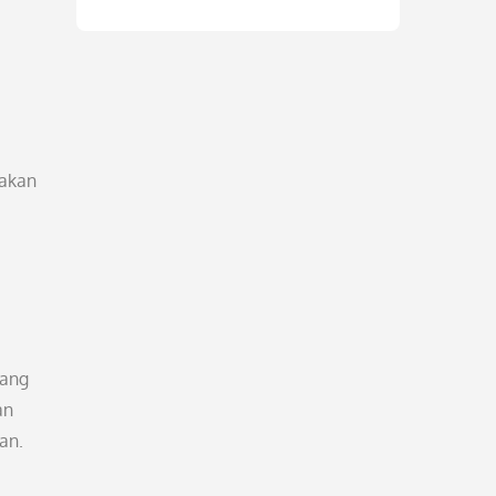
 akan
yang
an
an.