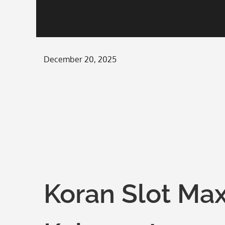
Posted
December 20, 2025
on
Koran Slot Ma