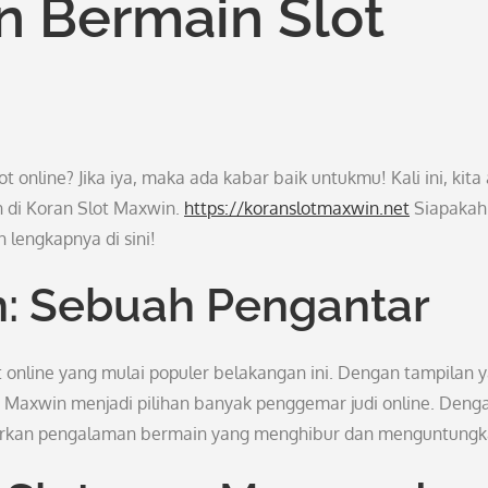
 Bermain Slot
online? Jika iya, maka ada kabar baik untukmu! Kali ini, kita
di Koran Slot Maxwin.
https://koranslotmaxwin.net
Siapakah
 lengkapnya di sini!
n: Sebuah Pengantar
t online yang mulai populer belakangan ini. Dengan tampilan 
 Maxwin menjadi pilihan banyak penggemar judi online. Deng
awarkan pengalaman bermain yang menghibur dan menguntungk