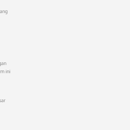
uang
gan
m ini
sar