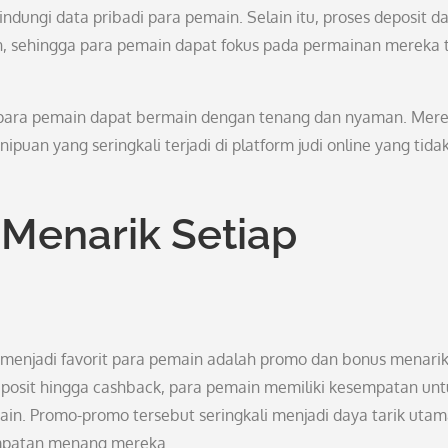
ndungi data pribadi para pemain. Selain itu, proses deposit d
, sehingga para pemain dapat fokus pada permainan mereka 
 para pemain dapat bermain dengan tenang dan nyaman. Mer
puan yang seringkali terjadi di platform judi online yang tida
Menarik Setiap
menjadi favorit para pemain adalah promo dan bonus menari
eposit hingga cashback, para pemain memiliki kesempatan unt
. Promo-promo tersebut seringkali menjadi daya tarik uta
empatan menang mereka.