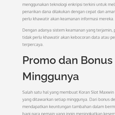
menggunakan teknologi enkripsi terkini untuk meli
penarikan dana dilakukan dengan cepat dan aman
perlu khawatir akan keamanan informasi mereka.
Dengan adanya sistem keamanan yang terjamin,
tidak perlu khawatir akan kebocoran data atau peni
terpercaya.
Promo dan Bonus 
Minggunya
Salah satu hal yang membuat Koran Slot Maxwin 
yang ditawarkan setiap minggunya. Dari bonus d
mendapatkan keuntungan tambahan dalam bermain
bagi para pemain yang ingin meningkatkan kes