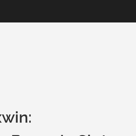
xwin: