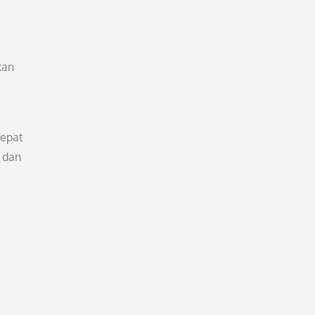
kan
tepat
 dan