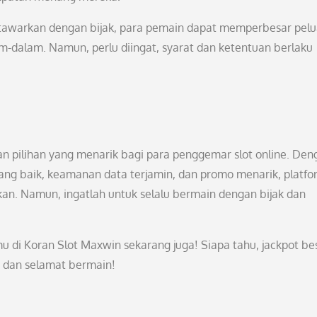
awarkan dengan bijak, para pemain dapat memperbesar pel
dalam. Namun, perlu diingat, syarat dan ketentuan berlaku
n pilihan yang menarik bagi para penggemar slot online. Den
ng baik, keamanan data terjamin, dan promo menarik, platfor
 Namun, ingatlah untuk selalu bermain dengan bijak dan
 di Koran Slot Maxwin sekarang juga! Siapa tahu, jackpot be
 dan selamat bermain!