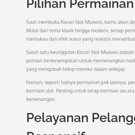
Pilihan Permaina
Saat membuka Koran Slot Maxwin, kamu akan dis
Mulai dari tema klasik hingga modern, setiap per
memukau dan efek suara yang realistis menambah
Salah satu keunggulan Koran Slot Maxwin adalah 
pemain berkesempatan untuk memenangkan hadiah
yang mengubah hidup mereka dalam sekejap.
Namun, seperti halnya permainan judi lainnya, p
bermain slot. Penting untuk tetap bermain seca
kemenangan.
Pelayanan Pelan