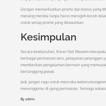
Dengan memanfaatkan promo dan bonus yang dit
menang mereka tanpa harus merogoh kocek dalam-
untuk setiap promo yang ditawarkan.
Kesimpulan
Secara keseluruhan, Koran Slot Maxwin merupaka
berbagai permainan seru, pelayanan pelanggan ya
memberikan pengalaman bermain yang memuaskan.
bertanggung jawab.
Jadi, jangan ragu untuk mencoba keberuntunganmu
menunggumu di ujung permainan. Semoga sukses
By
admin