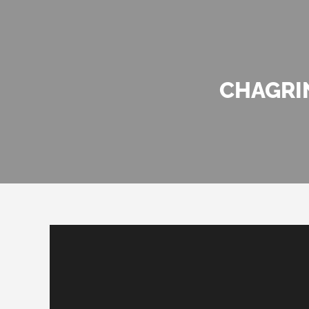
Skip
to
content
CHAGRIN