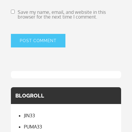
Save my name, email, and website in this
browser for the next time I comment.
BLOGROLL
JIN33
PUMA33