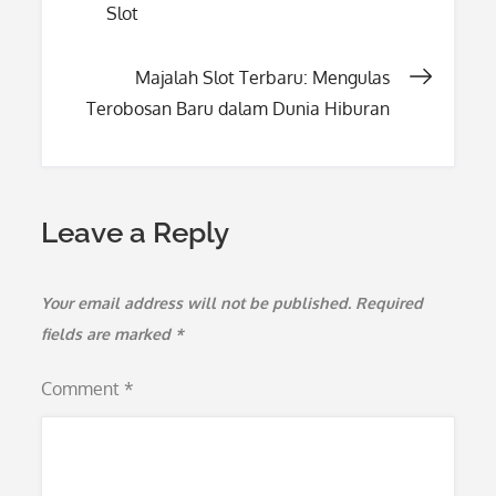
Slot
navigation
Majalah Slot Terbaru: Mengulas
Terobosan Baru dalam Dunia Hiburan
Leave a Reply
Your email address will not be published.
Required
fields are marked
*
Comment
*