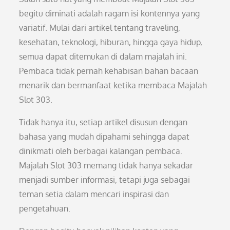
begitu diminati adalah ragam isi kontennya yang
variatif. Mulai dari artikel tentang traveling,
kesehatan, teknologi, hiburan, hingga gaya hidup,
semua dapat ditemukan di dalam majalah ini.
Pembaca tidak pernah kehabisan bahan bacaan
menarik dan bermanfaat ketika membaca Majalah
Slot 303.
Tidak hanya itu, setiap artikel disusun dengan
bahasa yang mudah dipahami sehingga dapat
dinikmati oleh berbagai kalangan pembaca.
Majalah Slot 303 memang tidak hanya sekadar
menjadi sumber informasi, tetapi juga sebagai
teman setia dalam mencari inspirasi dan
pengetahuan.