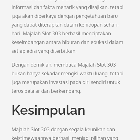
informasi dan fakta menarik yang disajikan, tetapi
juga akan diperkaya dengan pengetahuan baru
yang dapat diterapkan dalam kehidupan sehari-
hari. Majalah Slot 303 berhasil menciptakan
keseimbangan antara hiburan dan edukasi dalam
setiap edisi yang diterbitkan.
Dengan demikian, membaca Majalah Slot 303
bukan hanya sekadar mengisi waktu luang, tetapi
juga merupakan investasi pada diri sendiri untuk
terus belajar dan berkembang.
Kesimpulan
Majalah Slot 303 dengan segala keunikan dan
keistimewaannya berhasil menjadi pilihan yang