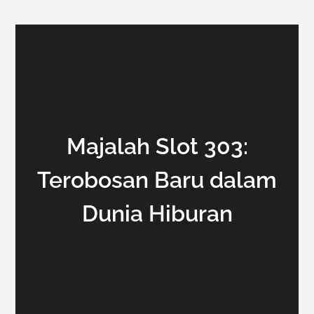
Majalah Slot 303:
Terobosan Baru dalam
Dunia Hiburan