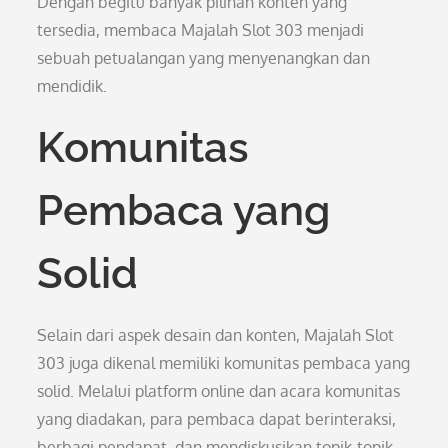
Dengan begitu banyak pilihan konten yang
tersedia, membaca Majalah Slot 303 menjadi
sebuah petualangan yang menyenangkan dan
mendidik.
Komunitas
Pembaca yang
Solid
Selain dari aspek desain dan konten, Majalah Slot
303 juga dikenal memiliki komunitas pembaca yang
solid. Melalui platform online dan acara komunitas
yang diadakan, para pembaca dapat berinteraksi,
berbagi pendapat, dan mendiskusikan topik-topik