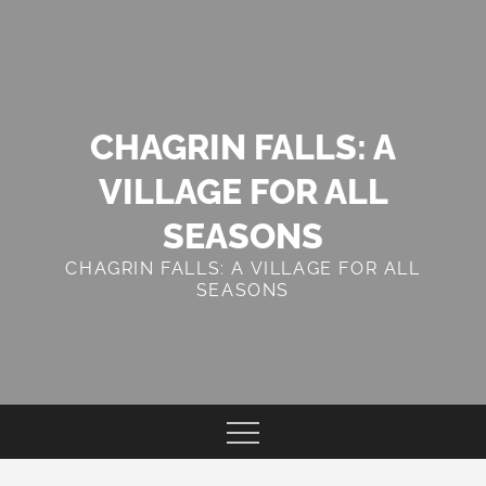
Skip
to
content
CHAGRIN FALLS: A
VILLAGE FOR ALL
SEASONS
CHAGRIN FALLS: A VILLAGE FOR ALL
SEASONS