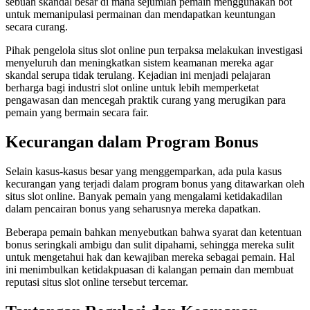
sebuah skandal besar di mana sejumlah pemain menggunakan bot
untuk memanipulasi permainan dan mendapatkan keuntungan
secara curang.
Pihak pengelola situs slot online pun terpaksa melakukan investigasi
menyeluruh dan meningkatkan sistem keamanan mereka agar
skandal serupa tidak terulang. Kejadian ini menjadi pelajaran
berharga bagi industri slot online untuk lebih memperketat
pengawasan dan mencegah praktik curang yang merugikan para
pemain yang bermain secara fair.
Kecurangan dalam Program Bonus
Selain kasus-kasus besar yang menggemparkan, ada pula kasus
kecurangan yang terjadi dalam program bonus yang ditawarkan oleh
situs slot online. Banyak pemain yang mengalami ketidakadilan
dalam pencairan bonus yang seharusnya mereka dapatkan.
Beberapa pemain bahkan menyebutkan bahwa syarat dan ketentuan
bonus seringkali ambigu dan sulit dipahami, sehingga mereka sulit
untuk mengetahui hak dan kewajiban mereka sebagai pemain. Hal
ini menimbulkan ketidakpuasan di kalangan pemain dan membuat
reputasi situs slot online tersebut tercemar.