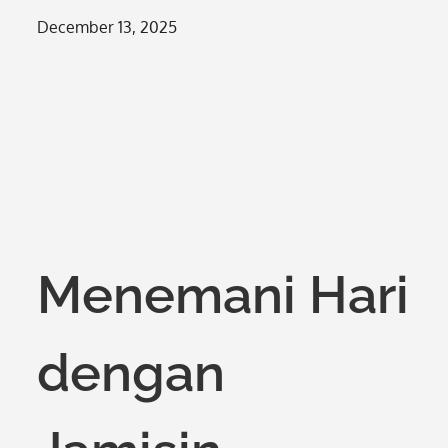
Posted
December 13, 2025
on
Menemani Hari
dengan