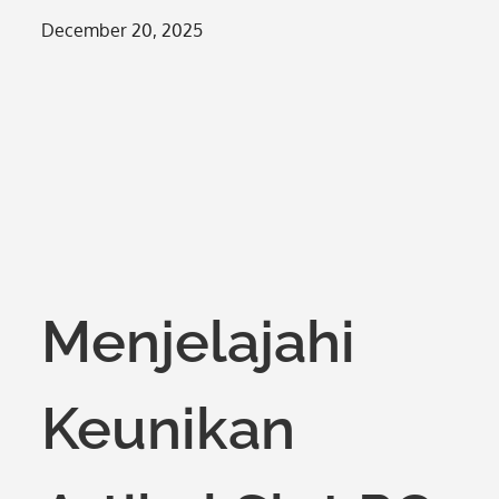
Posted
December 20, 2025
on
Menjelajahi
Keunikan