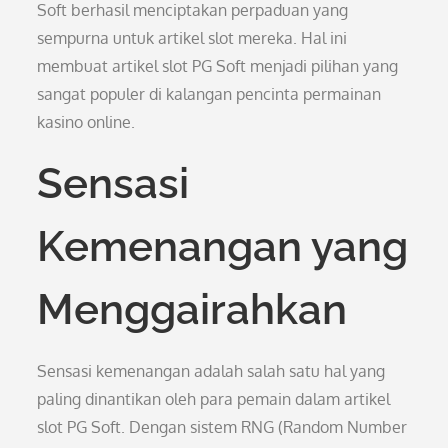
Soft berhasil menciptakan perpaduan yang
sempurna untuk artikel slot mereka. Hal ini
membuat artikel slot PG Soft menjadi pilihan yang
sangat populer di kalangan pencinta permainan
kasino online.
Sensasi
Kemenangan yang
Menggairahkan
Sensasi kemenangan adalah salah satu hal yang
paling dinantikan oleh para pemain dalam artikel
slot PG Soft. Dengan sistem RNG (Random Number