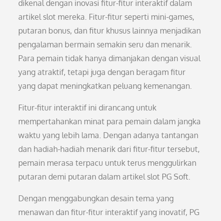
dikenal dengan inovasi fitur-fitur interaktif dalam
artikel slot mereka. Fitur-fitur seperti mini-games,
putaran bonus, dan fitur khusus lainnya menjadikan
pengalaman bermain semakin seru dan menarik.
Para pemain tidak hanya dimanjakan dengan visual
yang atraktif, tetapi juga dengan beragam fitur
yang dapat meningkatkan peluang kemenangan.
Fitur-fitur interaktif ini dirancang untuk
mempertahankan minat para pemain dalam jangka
waktu yang lebih lama. Dengan adanya tantangan
dan hadiah-hadiah menarik dari fitur-fitur tersebut,
pemain merasa terpacu untuk terus menggulirkan
putaran demi putaran dalam artikel slot PG Soft.
Dengan menggabungkan desain tema yang
menawan dan fitur-fitur interaktif yang inovatif, PG