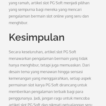
yang ramah, artikel slot PG Soft menjadi pilihan
yang sempurna bagi mereka yang mencari
pengalaman bermain slot online yang seru dan
menghibur.
Kesimpulan
Secara keseluruhan, artikel slot PG Soft
menawarkan pengalaman bermain yang tidak
hanya menghibur, tetapi juga memuaskan. Dari
desain tema yang menawan hingga sensasi
kemenangan yang menggairahkan, setiap aspek
permainan slot karya PG Soft dirancang untuk
memberikan pengalaman terbaik bagi para
penggunanya. Jadi, jangan ragu untuk mencoba
artikel slot PG Soft dan nikmati petualangan seru