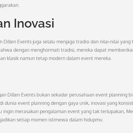
ggarakan.
an Inovasi
illen Events juga selalu menjaga tradisi dan nilai-nilai yang 
 bahwa dengan menghormati tradisi, mereka dapat memberika
han klasik namun tetap modern dalam event mereka.
gan Dillen Events bukan sekadar perusahaan event planning bi
 dunia event planning dengan gaya unik, inovasi yang konsis
kamu ingin merasakan pengalaman event yang tak terlupakan, M
enjadikan setiap momen istimewa dalam hidupmu.