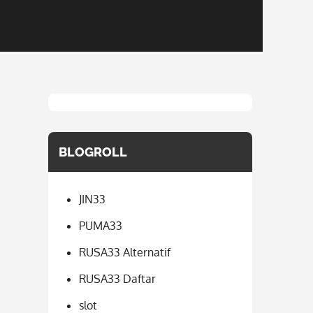
BLOGROLL
JIN33
PUMA33
RUSA33 Alternatif
RUSA33 Daftar
slot