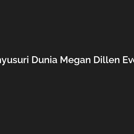
yusuri Dunia Megan Dillen Ev