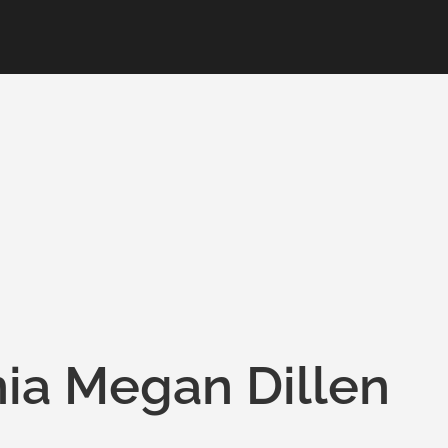
ia Megan Dillen