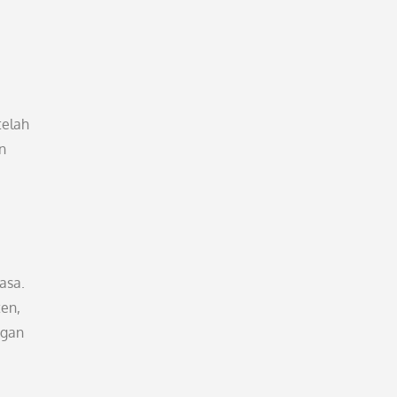
telah
n
asa.
ten,
egan