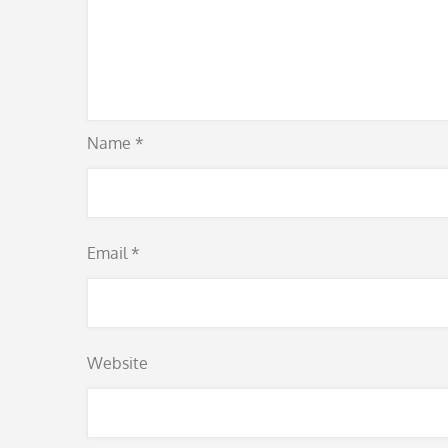
Name
*
Email
*
Website