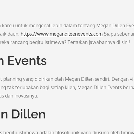
a kamu untuk mengenal lebih dalam tentang Megan Dillen Eve
aik daun.
https://www.megandileenevents.com
Siapa sebena
eka rancang begitu istimewa? Temukan jawabannya di sini!
n Events
lanning yang didirikan oleh Megan Dillen sendiri. Dengan vi
 tak terlupakan bagi setiap klien, Megan Dillen Events berha
as dan inovasinya.
n Dillen
begitu istimewa adalah filosofi unik yang diusung oleh timny