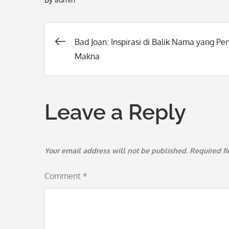
Bad Joan: Inspirasi di Balik Nama yang Pe
Post
Makna
navigation
Leave a Reply
Your email address will not be published.
Required f
Comment
*