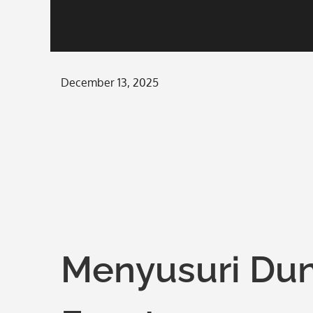
Posted
December 13, 2025
on
Menyusuri Dun