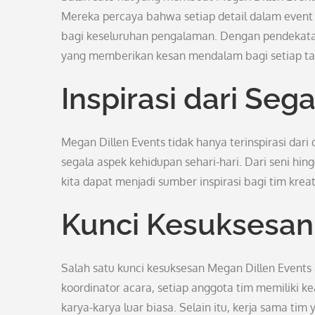
Mereka percaya bahwa setiap detail dalam event 
bagi keseluruhan pengalaman. Dengan pendekatan 
yang memberikan kesan mendalam bagi setiap ta
Inspirasi dari Se
Megan Dillen Events tidak hanya terinspirasi dari
segala aspek kehidupan sehari-hari. Dari seni hing
kita dapat menjadi sumber inspirasi bagi tim kreat
Kunci Kesuksesan
Salah satu kunci kesuksesan Megan Dillen Events
koordinator acara, setiap anggota tim memiliki 
karya-karya luar biasa. Selain itu, kerja sama ti