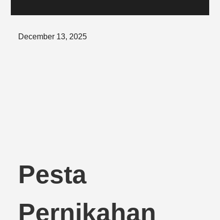
Posted
December 13, 2025
on
Pesta
Pernikahan