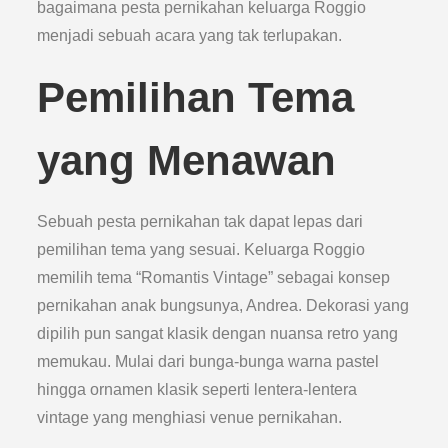
bagaimana pesta pernikahan keluarga Roggio
menjadi sebuah acara yang tak terlupakan.
Pemilihan Tema
yang Menawan
Sebuah pesta pernikahan tak dapat lepas dari
pemilihan tema yang sesuai. Keluarga Roggio
memilih tema “Romantis Vintage” sebagai konsep
pernikahan anak bungsunya, Andrea. Dekorasi yang
dipilih pun sangat klasik dengan nuansa retro yang
memukau. Mulai dari bunga-bunga warna pastel
hingga ornamen klasik seperti lentera-lentera
vintage yang menghiasi venue pernikahan.