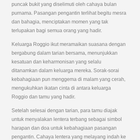
puncak bukit yang diselimuti oleh cahaya bulan
purnama. Pasangan pengantin terlihat begitu mesra
dan bahagia, menciptakan momen yang tak
terlupakan bagi semua orang yang hadir.
Keluarga Roggio ikut meramaikan suasana dengan
bergabung dalam tarian bersama, menunjukkan
kesatuan dan keharmonisan yang selalu
ditanamkan dalam keluarga mereka. Sorak-sorai
kebahagiaan pun menggema di malam yang cerah,
mengukuhkan ikatan cinta di antara keluarga
Roggio dan tamu yang hadir.
Setelah selesai dengan tarian, para tamu diajak
untuk menyalakan lentera terbang sebagai simbol
harapan dan doa untuk kebahagiaan pasangan
pengantin. Cahaya lentera yang melayang indah ke