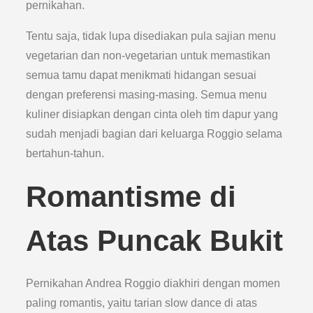
pernikahan.
Tentu saja, tidak lupa disediakan pula sajian menu
vegetarian dan non-vegetarian untuk memastikan
semua tamu dapat menikmati hidangan sesuai
dengan preferensi masing-masing. Semua menu
kuliner disiapkan dengan cinta oleh tim dapur yang
sudah menjadi bagian dari keluarga Roggio selama
bertahun-tahun.
Romantisme di
Atas Puncak Bukit
Pernikahan Andrea Roggio diakhiri dengan momen
paling romantis, yaitu tarian slow dance di atas