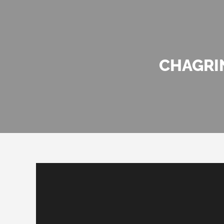
Skip
to
content
CHAGRIN