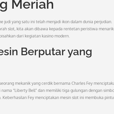
g Meriah
judi yang satu ini telah menjadi ikon dalam dunia perjudian.
rah slot, kita akan dibawa kepada rentetan peristiwa menari
isahkan dari kegiatan kasino modern.
esin Berputar yang
a seorang mekanik yang cerdik bernama Charles Fey menciptak
i nama “Liberty Bell” dan memiliki tiga gulungan dengan simbo
lian. Keberhasilan Fey menciptakan mesin slot ini membuka pintu