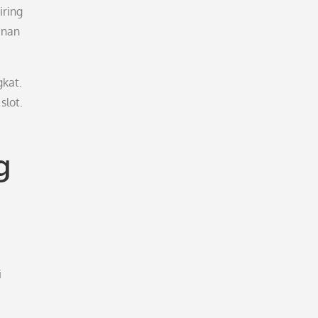
iring
inan
kat.
slot.
g
i