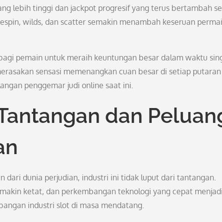
g lebih tinggi dan jackpot progresif yang terus bertambah se
i respin, wilds, dan scatter semakin menambah keseruan perma
bagi pemain untuk meraih keuntungan besar dalam waktu sing
merasakan sensasi memenangkan cuan besar di setiap putaran 
alangan penggemar judi online saat ini.
 Tantangan dan Peluan
an
dari dunia perjudian, industri ini tidak luput dari tantangan.
semakin ketat, dan perkembangan teknologi yang cepat menjad
angan industri slot di masa mendatang.