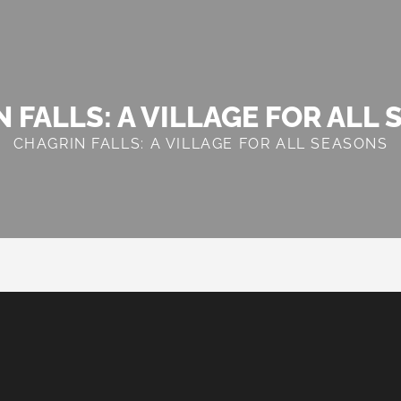
 FALLS: A VILLAGE FOR ALL
CHAGRIN FALLS: A VILLAGE FOR ALL SEASONS