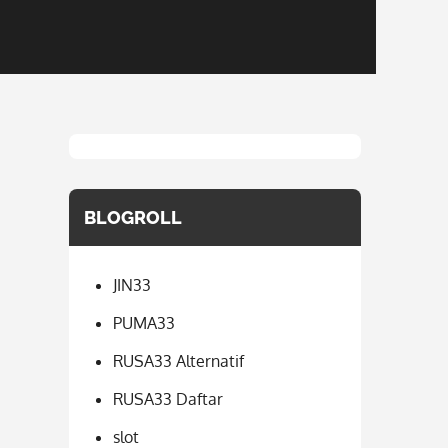
BLOGROLL
JIN33
PUMA33
RUSA33 Alternatif
RUSA33 Daftar
slot