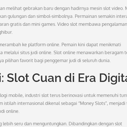
ian melihat gebrakan baru dengan hadirnya mesin slot video. 
kan gulungan dan simbol-simbolnya. Permainan semakin intera
putaran gratis dan mini games. Video slot membawa pengalama
hibur.
merambah ke platform online. Pemain kini dapat menikmati
 melalui situs judi online. Slot online menawarkan beragam 
a pilihan favorit bagi penggemar judi di seluruh dunia.
i: Slot Cuan di Era Digit
gi mobile, industri slot terus berinovasi untuk memenuhi tun
istilah internasional dikenal sebagai “Money Slots”, menjadi 
di online.
lebih seru dan menguntungkan. Dibandingkan dengan slot