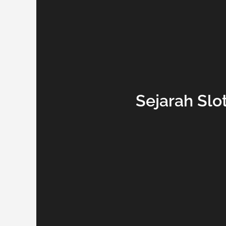
Sejarah Slo