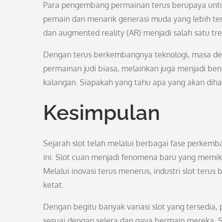
Para pengembang permainan terus berupaya untuk
pemain dan menarik generasi muda yang lebih terbi
dan augmented reality (AR) menjadi salah satu tre
Dengan terus berkembangnya teknologi, masa depan
permainan judi biasa, melainkan juga menjadi be
kalangan. Siapakah yang tahu apa yang akan dihad
Kesimpulan
Sejarah slot telah melalui berbagai fase perkemb
ini. Slot cuan menjadi fenomena baru yang memik
Melalui inovasi terus menerus, industri slot teru
ketat.
Dengan begitu banyak variasi slot yang tersedia,
sesuai dengan selera dan gaya bermain mereka. S