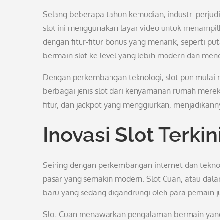
Selang beberapa tahun kemudian, industri perjud
slot ini menggunakan layar video untuk menampil
dengan fitur-fitur bonus yang menarik, seperti 
bermain slot ke level yang lebih modern dan meng
Dengan perkembangan teknologi, slot pun mulai 
berbagai jenis slot dari kenyamanan rumah mereka
fitur, dan jackpot yang menggiurkan, menjadikanny
Inovasi Slot Terkin
Seiring dengan perkembangan internet dan teknolo
pasar yang semakin modern. Slot Cuan, atau dalam 
baru yang sedang digandrungi oleh para pemain ju
Slot Cuan menawarkan pengalaman bermain yang 