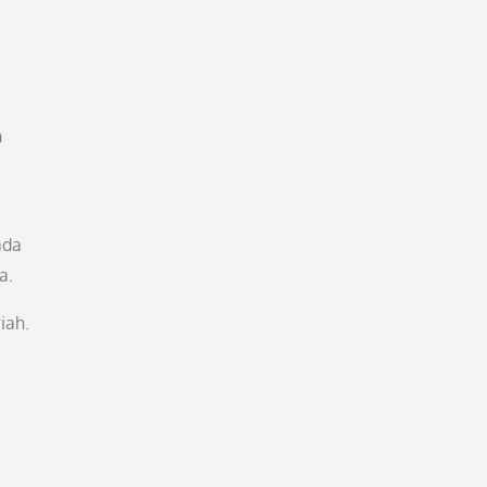
n
ada
a.
iah.