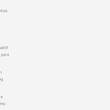
ebas
aktif
 para
n
ng
ce
amu