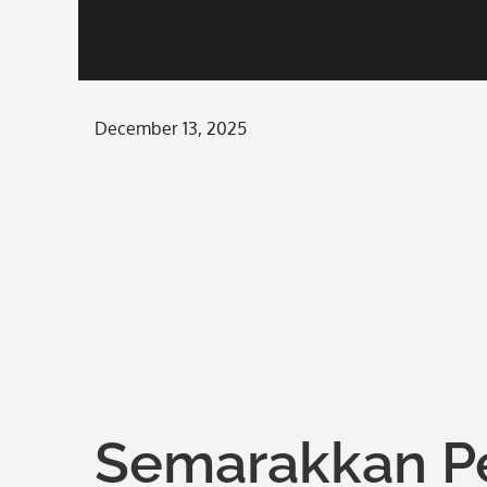
Posted
December 13, 2025
on
Semarakkan P