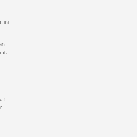
 ini
an
antai
gan
en