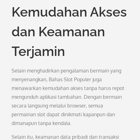
Kemudahan Akses
dan Keamanan
Terjamin
Selain menghadirkan pengalaman bermain yang
menyenangkan, Bahas Slot Populer juga
menawarkan kemudahan akses tanpa harus repot
mengunduh aplikasi tambahan. Dengan bermain
secara langsung melalui browser, semua
permainan slot dapat dinikmati kapanpun dan
dimanapun tanpa kendala.
Selain itu, keamanan data pribadi dan transaksi