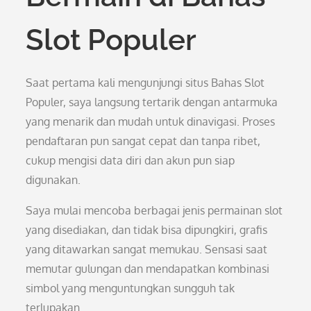
Slot Populer
Saat pertama kali mengunjungi situs Bahas Slot
Populer, saya langsung tertarik dengan antarmuka
yang menarik dan mudah untuk dinavigasi. Proses
pendaftaran pun sangat cepat dan tanpa ribet,
cukup mengisi data diri dan akun pun siap
digunakan.
Saya mulai mencoba berbagai jenis permainan slot
yang disediakan, dan tidak bisa dipungkiri, grafis
yang ditawarkan sangat memukau. Sensasi saat
memutar gulungan dan mendapatkan kombinasi
simbol yang menguntungkan sungguh tak
terlupakan.