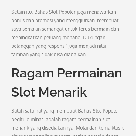
Selain itu, Bahas Slot Populer juga menawarkan
bonus dan promosi yang menggiurkan, membuat
saya semakin semangat untuk terus bermain dan
meningkatkan peluang menang. Dukungan
pelanggan yang responsif juga menjadi nilai
tambah yang tidak bisa diabaikan.
Ragam Permainan
Slot Menarik
Salah satu hal yang membuat Bahas Slot Populer
begitu diminati adalah ragam permainan slot
menarik yang disediakannya. Mulai dari tema klasik