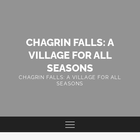
Skip
to
content
CHAGRIN FALLS: A
VILLAGE FOR ALL
SEASONS
CHAGRIN FALLS: A VILLAGE FOR ALL
SEASONS