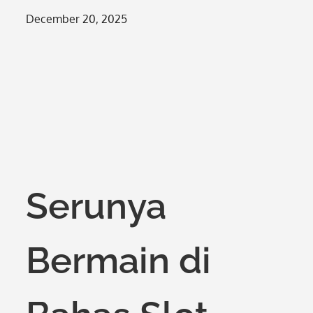
Posted
December 20, 2025
on
Serunya
Bermain di