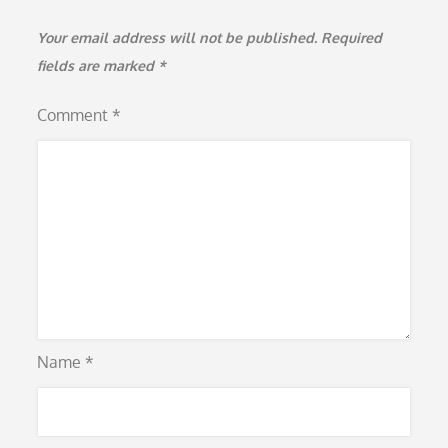
Your email address will not be published.
Required
fields are marked
*
Comment
*
Name
*