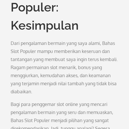
Populer:
Kesimpulan
Dari pengalaman bermain yang saya alami, Bahas
Slot Populer mampu memberikan keseruan dan
tantangan yang membuat saya ingin terus kembali.
Ragam permainan slot menarik, bonus yang
menggiurkan, kemudahan akses, dan keamanan
yang terjamin menjadi nilai tambah yang tidak bisa
diabaikan.
Bagi para penggemar slot online yang mencari
pengalaman bermain yang seru dan memuaskan,
Bahas Slot Populer menjadi pilihan yang sangat
direkomendasikan. Jadi, tunggu apalagi? Segera