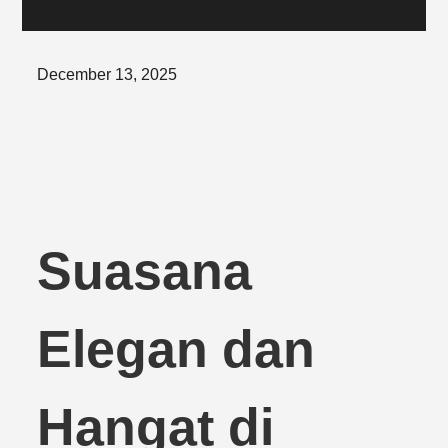
Posted
December 13, 2025
on
Suasana
Elegan dan
Hangat di