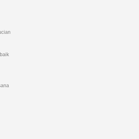
ucian
baik
sana