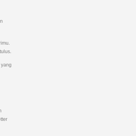
en
rimu.
tulus.
l yang
n
tter