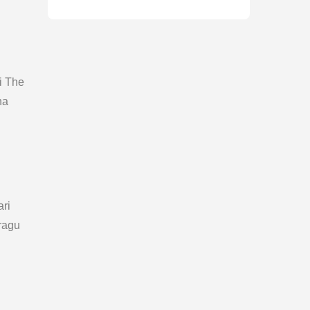
i The
na
ari
ragu