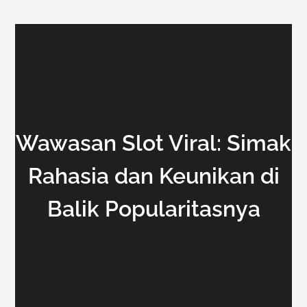
Wawasan Slot Viral: Simak
Rahasia dan Keunikan di
Balik Popularitasnya