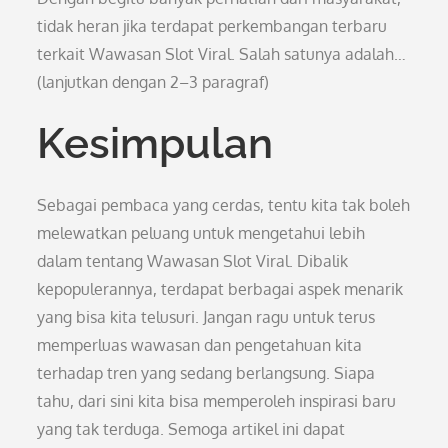
tidak heran jika terdapat perkembangan terbaru
terkait Wawasan Slot Viral. Salah satunya adalah…
(lanjutkan dengan 2–3 paragraf)
Kesimpulan
Sebagai pembaca yang cerdas, tentu kita tak boleh
melewatkan peluang untuk mengetahui lebih
dalam tentang Wawasan Slot Viral. Dibalik
kepopulerannya, terdapat berbagai aspek menarik
yang bisa kita telusuri. Jangan ragu untuk terus
memperluas wawasan dan pengetahuan kita
terhadap tren yang sedang berlangsung. Siapa
tahu, dari sini kita bisa memperoleh inspirasi baru
yang tak terduga. Semoga artikel ini dapat