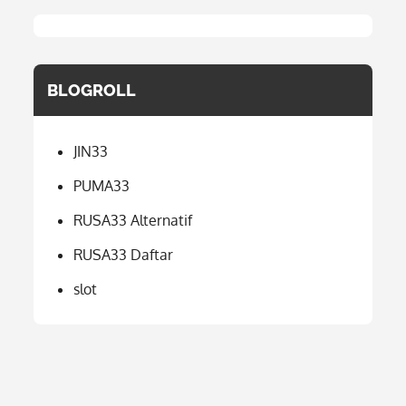
BLOGROLL
JIN33
PUMA33
RUSA33 Alternatif
RUSA33 Daftar
slot