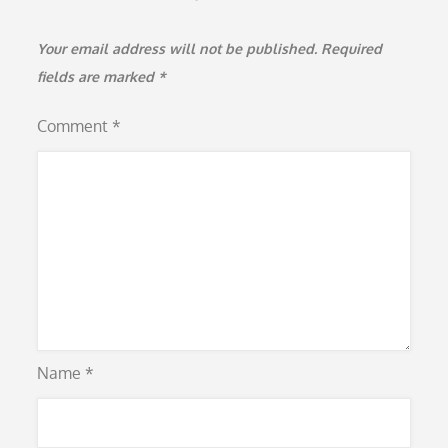
Your email address will not be published.
Required
fields are marked
*
Comment
*
Name
*