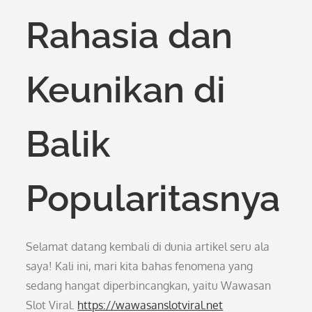
Rahasia dan
Keunikan di
Balik
Popularitasnya
Selamat datang kembali di dunia artikel seru ala
saya! Kali ini, mari kita bahas fenomena yang
sedang hangat diperbincangkan, yaitu Wawasan
Slot Viral.
https://wawasanslotviral.net