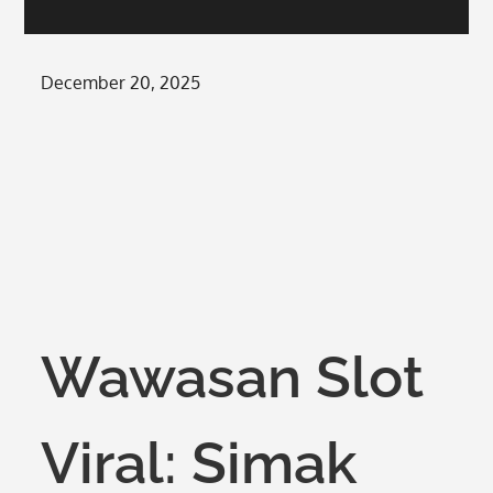
Posted
December 20, 2025
on
Wawasan Slot
Viral: Simak