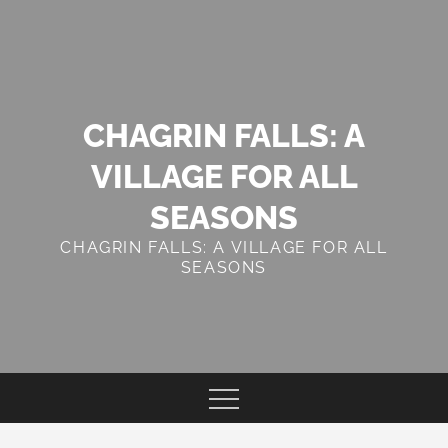
Skip
to
content
CHAGRIN FALLS: A
VILLAGE FOR ALL
SEASONS
CHAGRIN FALLS: A VILLAGE FOR ALL
SEASONS