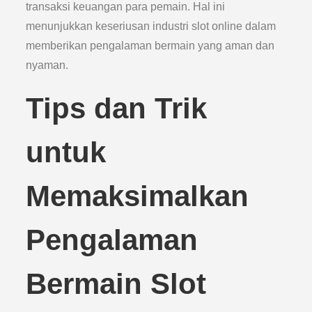
transaksi keuangan para pemain. Hal ini
menunjukkan keseriusan industri slot online dalam
memberikan pengalaman bermain yang aman dan
nyaman.
Tips dan Trik
untuk
Memaksimalkan
Pengalaman
Bermain Slot