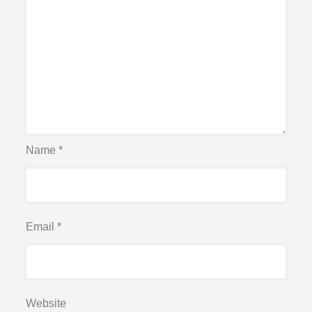
Name
*
Email
*
Website