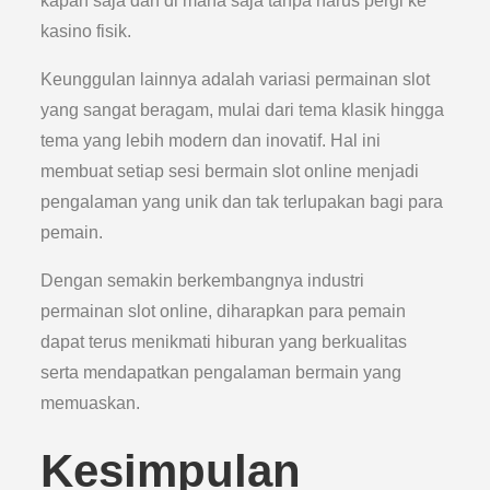
kapan saja dan di mana saja tanpa harus pergi ke
kasino fisik.
Keunggulan lainnya adalah variasi permainan slot
yang sangat beragam, mulai dari tema klasik hingga
tema yang lebih modern dan inovatif. Hal ini
membuat setiap sesi bermain slot online menjadi
pengalaman yang unik dan tak terlupakan bagi para
pemain.
Dengan semakin berkembangnya industri
permainan slot online, diharapkan para pemain
dapat terus menikmati hiburan yang berkualitas
serta mendapatkan pengalaman bermain yang
memuaskan.
Kesimpulan