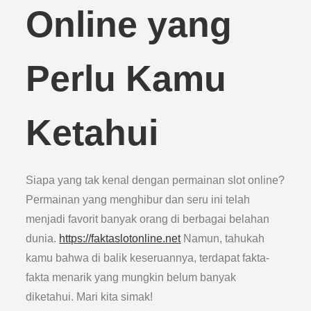
Online yang
Perlu Kamu
Ketahui
Siapa yang tak kenal dengan permainan slot online?
Permainan yang menghibur dan seru ini telah
menjadi favorit banyak orang di berbagai belahan
dunia.
https://faktaslotonline.net
Namun, tahukah
kamu bahwa di balik keseruannya, terdapat fakta-
fakta menarik yang mungkin belum banyak
diketahui. Mari kita simak!