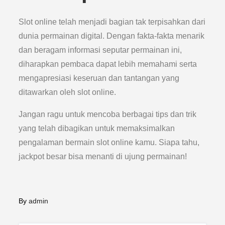
Slot online telah menjadi bagian tak terpisahkan dari
dunia permainan digital. Dengan fakta-fakta menarik
dan beragam informasi seputar permainan ini,
diharapkan pembaca dapat lebih memahami serta
mengapresiasi keseruan dan tantangan yang
ditawarkan oleh slot online.
Jangan ragu untuk mencoba berbagai tips dan trik
yang telah dibagikan untuk memaksimalkan
pengalaman bermain slot online kamu. Siapa tahu,
jackpot besar bisa menanti di ujung permainan!
By
admin