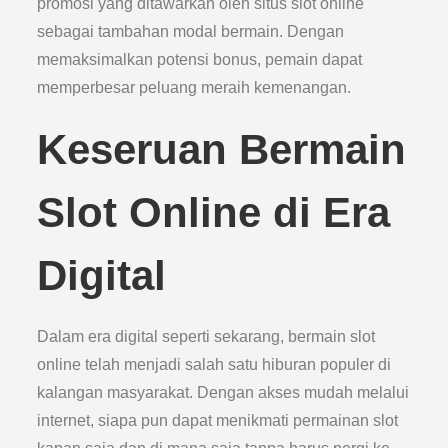
promosi yang ditawarkan oleh situs slot online
sebagai tambahan modal bermain. Dengan
memaksimalkan potensi bonus, pemain dapat
memperbesar peluang meraih kemenangan.
Keseruan Bermain
Slot Online di Era
Digital
Dalam era digital seperti sekarang, bermain slot
online telah menjadi salah satu hiburan populer di
kalangan masyarakat. Dengan akses mudah melalui
internet, siapa pun dapat menikmati permainan slot