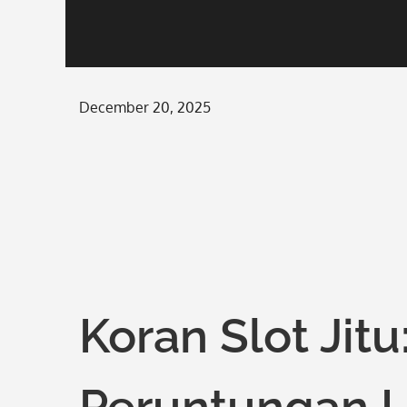
Posted
December 20, 2025
on
Koran Slot Ji
Peruntungan L