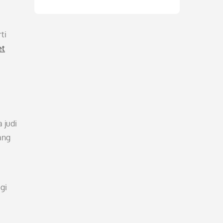
ti
et
 judi
ang
gi