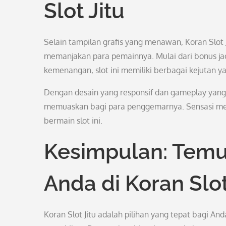
Slot Jitu
Selain tampilan grafis yang menawan, Koran Slot 
memanjakan para pemainnya. Mulai dari bonus jac
kemenangan, slot ini memiliki berbagai kejutan ya
Dengan desain yang responsif dan gameplay yang
memuaskan bagi para penggemarnya. Sensasi men
bermain slot ini.
Kesimpulan: Tem
Anda di Koran Slot
Koran Slot Jitu adalah pilihan yang tepat bagi A