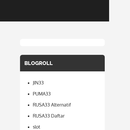
BLOGROLL
JIN33
PUMA33
RUSA33 Alternatif
RUSA33 Daftar
slot