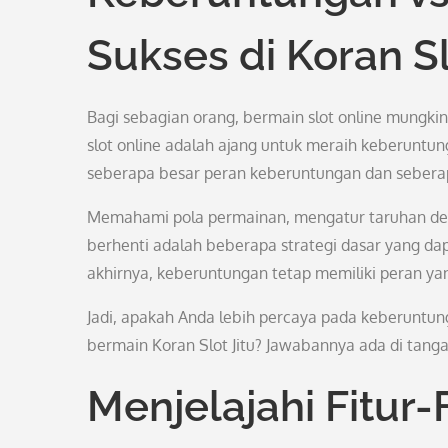
Sukses di Koran Sl
Bagi sebagian orang, bermain slot online mungki
slot online adalah ajang untuk meraih keberuntung
seberapa besar peran keberuntungan dan seberap
Memahami pola permainan, mengatur taruhan den
berhenti adalah beberapa strategi dasar yang d
akhirnya, keberuntungan tetap memiliki peran yan
Jadi, apakah Anda lebih percaya pada keberuntu
bermain Koran Slot Jitu? Jawabannya ada di tang
Menjelajahi Fitur