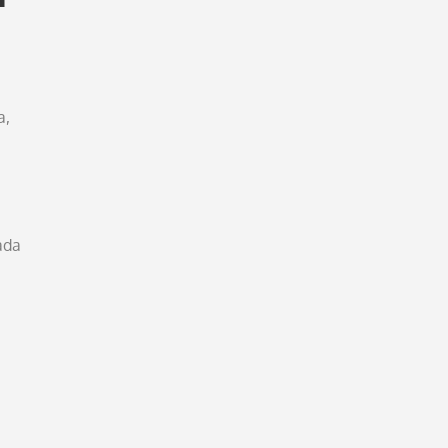
a,
ada