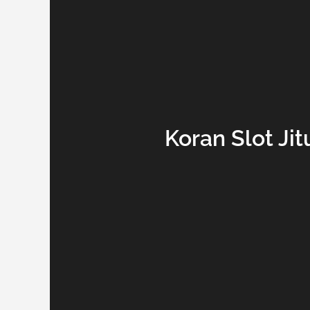
Koran Slot Ji