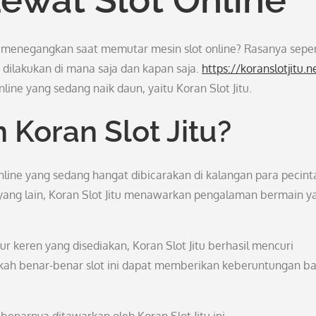
si menegangkan saat memutar mesin slot online? Rasanya seper
a dilakukan di mana saja dan kapan saja.
https://koranslotjitu.n
nline yang sedang naik daun, yaitu Koran Slot Jitu.
Koran Slot Jitu?
online yang sedang hangat dibicarakan di kalangan para pecinta
 yang lain, Koran Slot Jitu menawarkan pengalaman bermain y
ur keren yang disediakan, Koran Slot Jitu berhasil mencuri
akah benar-benar slot ini dapat memberikan keberuntungan ba