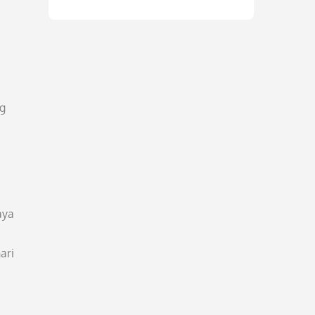
ng
aya
ari