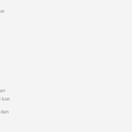
gar
ran
 luar.
 dan