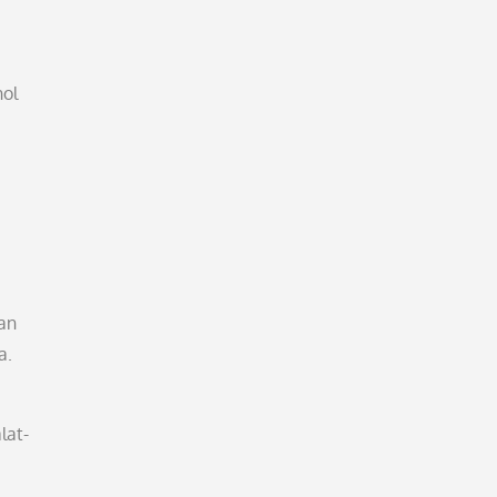
hol
an
a.
lat-