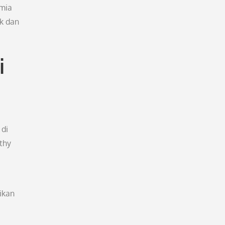
imia
k dan
i
 di
thy
ikan