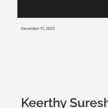
Posted
December 13, 2025
on
Keerthy Suresh