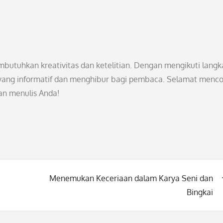
tuhkan kreativitas dan ketelitian. Dengan mengikuti langk
 yang informatif dan menghibur bagi pembaca. Selamat menc
n menulis Anda!
Menemukan Keceriaan dalam Karya Seni dan
Bingkai