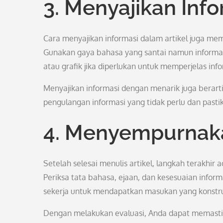
3. Menyajikan Inf
Cara menyajikan informasi dalam artikel juga m
Gunakan gaya bahasa yang santai namun informatif
atau grafik jika diperlukan untuk memperjelas inf
Menyajikan informasi dengan menarik juga berarti 
pengulangan informasi yang tidak perlu dan pasti
4. Menyempurnak
Setelah selesai menulis artikel, langkah terakhi
Periksa tata bahasa, ejaan, dan kesesuaian infor
sekerja untuk mendapatkan masukan yang konstru
Dengan melakukan evaluasi, Anda dapat memastika