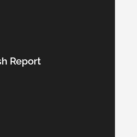
sh Report