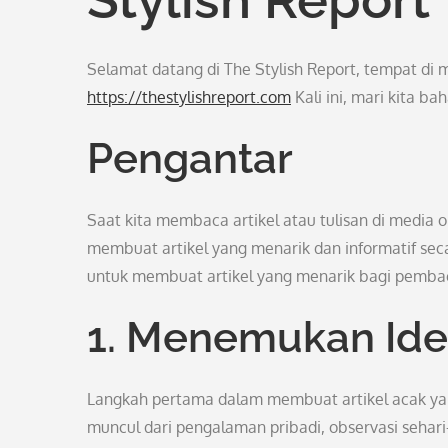
Selamat datang di The Stylish Report, tempat di 
https://thestylishreport.com
Kali ini, mari kita b
Pengantar
Saat kita membaca artikel atau tulisan di media 
membuat artikel yang menarik dan informatif seca
untuk membuat artikel yang menarik bagi pemba
1. Menemukan Ide
Langkah pertama dalam membuat artikel acak ya
muncul dari pengalaman pribadi, observasi sehari