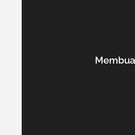
Membuat 