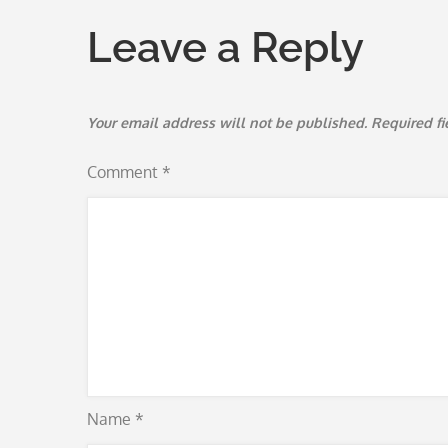
Leave a Reply
Your email address will not be published.
Required f
Comment
*
Name
*