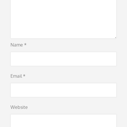
Name
*
Email
*
Website