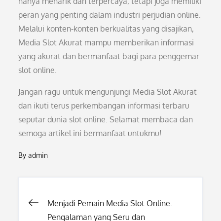
hanya menarik dan terpercaya, tetapi juga memiliki
peran yang penting dalam industri perjudian online.
Melalui konten-konten berkualitas yang disajikan,
Media Slot Akurat mampu memberikan informasi
yang akurat dan bermanfaat bagi para penggemar
slot online.
Jangan ragu untuk mengunjungi Media Slot Akurat
dan ikuti terus perkembangan informasi terbaru
seputar dunia slot online. Selamat membaca dan
semoga artikel ini bermanfaat untukmu!
By
admin
Post
Menjadi Pemain Media Slot Online:
Pengalaman yang Seru dan