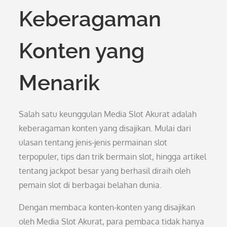
Keberagaman
Konten yang
Menarik
Salah satu keunggulan Media Slot Akurat adalah
keberagaman konten yang disajikan. Mulai dari
ulasan tentang jenis-jenis permainan slot
terpopuler, tips dan trik bermain slot, hingga artikel
tentang jackpot besar yang berhasil diraih oleh
pemain slot di berbagai belahan dunia.
Dengan membaca konten-konten yang disajikan
oleh Media Slot Akurat, para pembaca tidak hanya