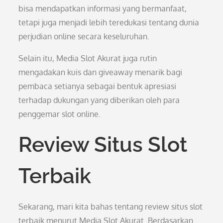
bisa mendapatkan informasi yang bermanfaat,
tetapi juga menjadi lebih teredukasi tentang dunia
perjudian online secara keseluruhan.
Selain itu, Media Slot Akurat juga rutin
mengadakan kuis dan giveaway menarik bagi
pembaca setianya sebagai bentuk apresiasi
terhadap dukungan yang diberikan oleh para
penggemar slot online.
Review Situs Slot
Terbaik
Sekarang, mari kita bahas tentang review situs slot
terbaik menurut Media Slot Akurat. Berdasarkan