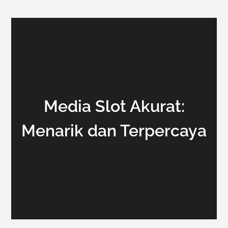
Media Slot Akurat:
Menarik dan Terpercaya