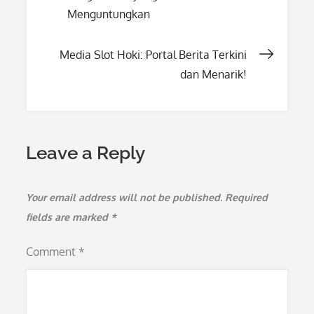
navigation
Menguntungkan
Media Slot Hoki: Portal Berita Terkini
dan Menarik!
Leave a Reply
Your email address will not be published.
Required
fields are marked
*
Comment
*