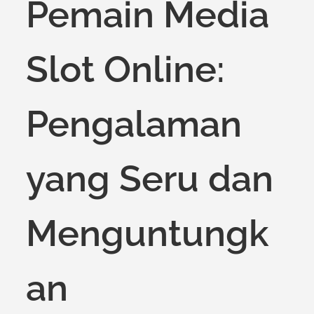
Pemain Media
Slot Online:
Pengalaman
yang Seru dan
Menguntungk
an