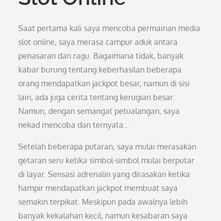
Saat pertama kali saya mencoba permainan media
slot online, saya merasa campur aduk antara
penasaran dan ragu. Bagaimana tidak, banyak
kabar burung tentang keberhasilan beberapa
orang mendapatkan jackpot besar, namun di sisi
lain, ada juga cerita tentang kerugian besar.
Namun, dengan semangat petualangan, saya
nekad mencoba dan ternyata…
Setelah beberapa putaran, saya mulai merasakan
getaran seru ketika simbol-simbol mulai berputar
di layar. Sensasi adrenalin yang dirasakan ketika
hampir mendapatkan jackpot membuat saya
semakin terpikat. Meskipun pada awalnya lebih
banyak kekalahan kecil, namun kesabaran saya