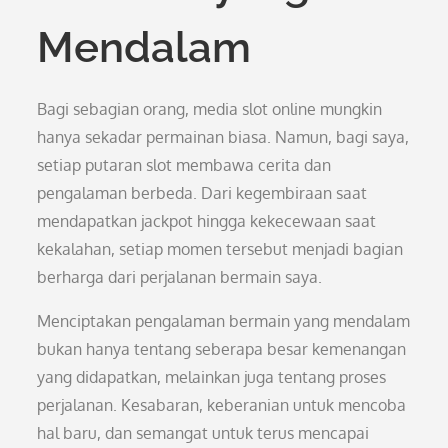
Mendalam
Bagi sebagian orang, media slot online mungkin
hanya sekadar permainan biasa. Namun, bagi saya,
setiap putaran slot membawa cerita dan
pengalaman berbeda. Dari kegembiraan saat
mendapatkan jackpot hingga kekecewaan saat
kekalahan, setiap momen tersebut menjadi bagian
berharga dari perjalanan bermain saya.
Menciptakan pengalaman bermain yang mendalam
bukan hanya tentang seberapa besar kemenangan
yang didapatkan, melainkan juga tentang proses
perjalanan. Kesabaran, keberanian untuk mencoba
hal baru, dan semangat untuk terus mencapai