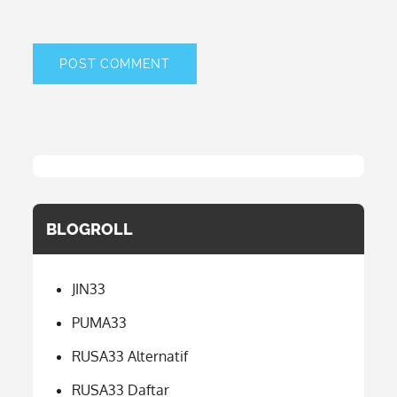
BLOGROLL
JIN33
PUMA33
RUSA33 Alternatif
RUSA33 Daftar