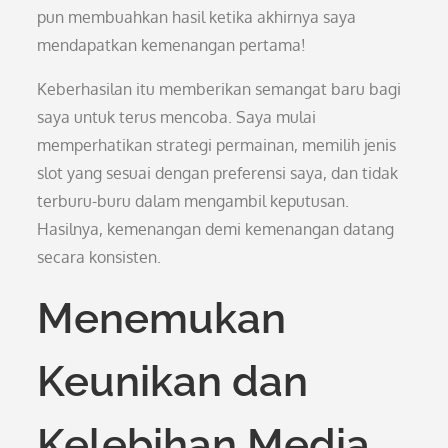
pun membuahkan hasil ketika akhirnya saya
mendapatkan kemenangan pertama!
Keberhasilan itu memberikan semangat baru bagi
saya untuk terus mencoba. Saya mulai
memperhatikan strategi permainan, memilih jenis
slot yang sesuai dengan preferensi saya, dan tidak
terburu-buru dalam mengambil keputusan.
Hasilnya, kemenangan demi kemenangan datang
secara konsisten.
Menemukan
Keunikan dan
Kelebihan Media