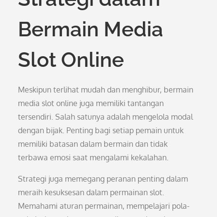
Bermain Media
Slot Online
Meskipun terlihat mudah dan menghibur, bermain
media slot online juga memiliki tantangan
tersendiri. Salah satunya adalah mengelola modal
dengan bijak. Penting bagi setiap pemain untuk
memiliki batasan dalam bermain dan tidak
terbawa emosi saat mengalami kekalahan.
Strategi juga memegang peranan penting dalam
meraih kesuksesan dalam permainan slot.
Memahami aturan permainan, mempelajari pola-