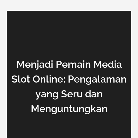
Menjadi Pemain Media
Slot Online: Pengalaman
yang Seru dan
Menguntungkan