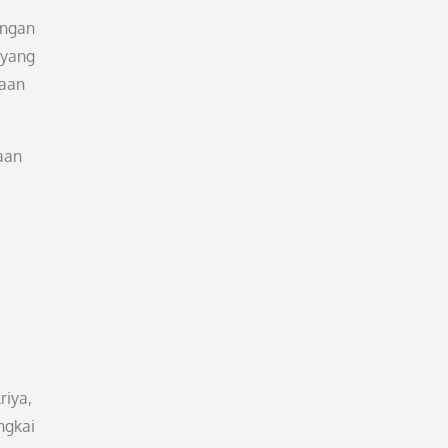
engan
 yang
iaan
aan
riya,
ngkai