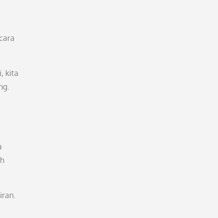
 cara
, kita
ng.
a
eh
iran.