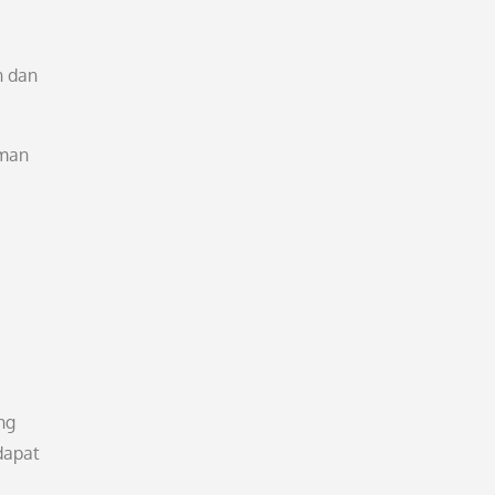
n dan
aman
ng
dapat