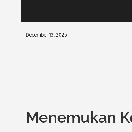
Posted
December 13, 2025
on
Menemukan Ke