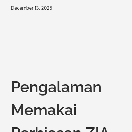
Posted
December 13, 2025
on
Pengalaman
Memakai