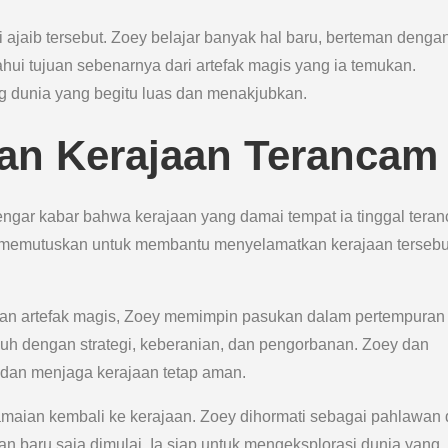
i ajaib tersebut. Zoey belajar banyak hal baru, berteman denga
ui tujuan sebenarnya dari artefak magis yang ia temukan.
 dunia yang begitu luas dan menakjubkan.
an Kerajaan Terancam
engar kabar bahwa kerajaan yang damai tempat ia tinggal tera
y memutuskan untuk membantu menyelamatkan kerajaan tersebut
an artefak magis, Zoey memimpin pasukan dalam pertempuran 
h dengan strategi, keberanian, dan pengorbanan. Zoey dan
 dan menjaga kerajaan tetap aman.
ian kembali ke kerajaan. Zoey dihormati sebagai pahlawan
n baru saja dimulai. Ia siap untuk mengeksplorasi dunia yang