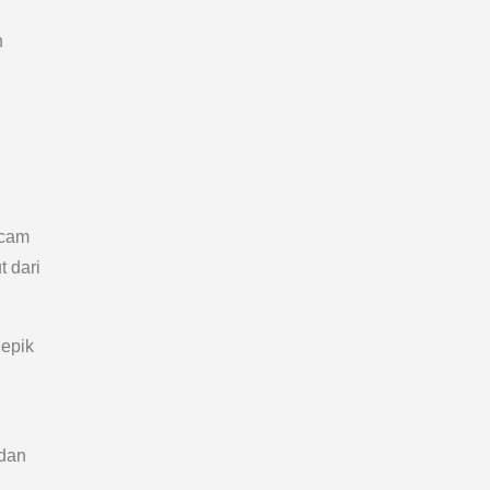
n
ncam
 dari
epik
 dan