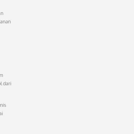
an
yanan
am
 dari
nis
ai