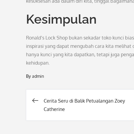
kesuksesan ada dalam diri kita, tinggal bagaim
Kesimpulan
Ronald’s Lock Shop bukan sekadar toko kunci biasa. 
inspirasi yang dapat mengubah cara kita melihat 
hanya kunci yang kita dapatkan, tetapi juga peng
kehidupan.
By
admin
Cerita Seru di Balik Petualangan Zoey
Post
Catherine
navigation