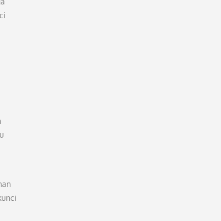
ga
ci
m
lu
han
kunci