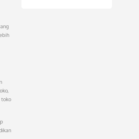
yang
lebih
n
oko,
 toko
ap
dikan