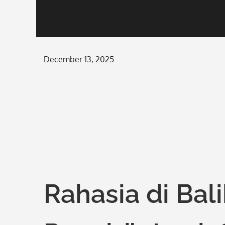
Posted
December 13, 2025
on
Rahasia di Bal